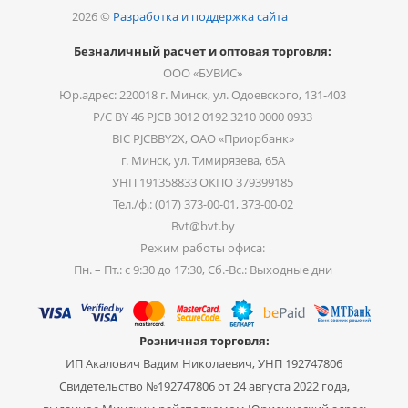
2026 ©
Разработка и поддержка сайта
Безналичный расчет и оптовая торговля:
ООО «БУВИС»
Юр.адрес: 220018 г. Минск, ул. Одоевского, 131-403
Р/С BY 46 PJCB 3012 0192 3210 0000 0933
BIC PJCBBY2X, ОАО «Приорбанк»
г. Минск, ул. Тимирязева, 65А
УНП 191358833 ОКПО 379399185
Тел./ф.: (017) 373-00-01, 373-00-02
Bvt@bvt.by
Режим работы офиса:
Пн. – Пт.: с 9:30 до 17:30, Сб.-Вс.: Выходные дни
Розничная торговля:
ИП Акалович Вадим Николаевич, УНП 192747806
Свидетельство №192747806 от 24 августа 2022 года,