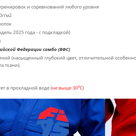
 тренировок и соревнований любого уровня
0г/м2
лопок
дель 2025 года - с подкладкой)
й
ийской Федерации самбо (ВФС)
синий (насыщенный глубокий цвет, отличительной особенн
а ткани).
0
ует в прохладной воде (
не выше 30
С
)