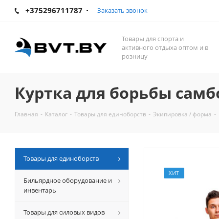
+375296711787
Заказать звонок
Товары для спорта и
активного отдыха оптом и в
розницу
Куртка для борьбы самб
Главная
-
Каталог
-
Товары для единоборств
-
Экипировка / форма
-
Товары для единоборств
ХИТ
Бильярдное оборудование и
инвентарь
Товары для силовых видов