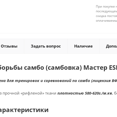
При покупке 
последующему
скидка посто
оплачиваемые
Отзывы
Задать вопрос
Наличие
Допо
борьбы самбо (самбовка) Мастер ES
на для тренировок и соревнований по самбо (лицензия ВФ
з прочной «рифленой» ткани
плотностью 580-620г./м.кв.
б
арактеристики