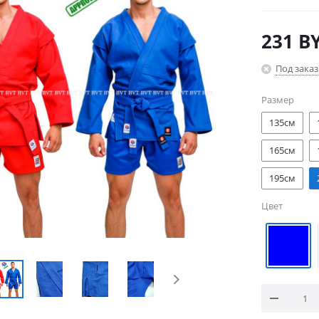
231
B
Под заказ
Размер
135см
165см
195см
Цвет