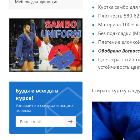
Мебель для здоровья
Куртка самбо для
Плотность 580-62
Материал 100% х
Без подкладки (Мо
Плетение елочко
Одобрена Всеросс
Цвет: красный / 
устойчивость цвет
Будьте всегда в
Стирать куртку след
курсе!
Узнавайте о скидках и акциях
первым