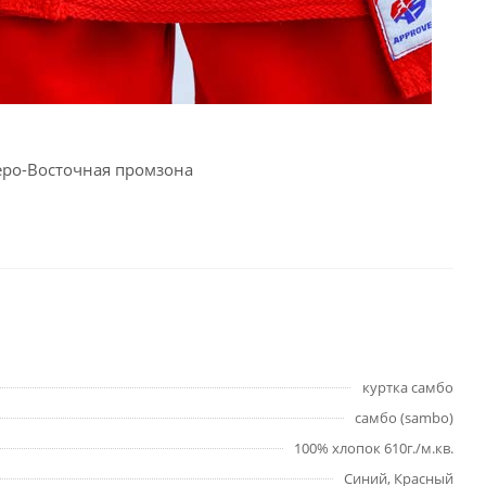
веро-Восточная промзона
куртка самбо
самбо (sambo)
100% хлопок 610г./м.кв.
Синий, Красный