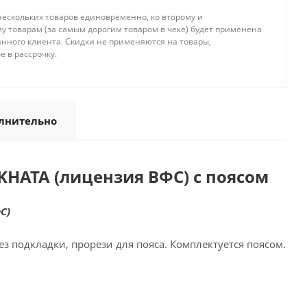
нескольких товаров единовременно, ко второму и
 товарам (за самым дорогим товаром в чеке) будет применена
янного клиента. Скидки не применяются на товары,
 в рассрочку.
лнительно
KHATA (лицензия ВФС) с поясом
С)
ез подкладки, прорези для пояса. Комплектуется поясом.