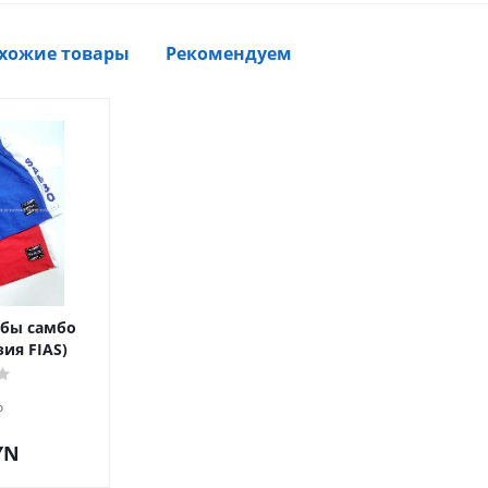
хожие товары
Рекомендуем
бы самбо
зия FIAS)
о
YN