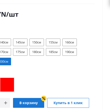
YN
/шт
140см
145см
150см
155см
160см
170см
175см
180см
185см
190см
200см
В корзину
Купить в 1 клик