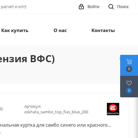
 расчет и опт)
Войти
Поиск
Как купить
О нас
Контакты
ензия ВФС)
0
0
Артикул:
eskhata_sambo_top_fias_blue_200
альная куртка для самбо синего или красного...