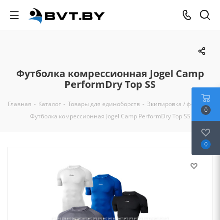
Футболка комрессионная Jogel Camp
PerformDry Top SS
Главная
-
Каталог
-
Товары для единоборств
-
Экипировка / форма
-
0
Футболка комрессионная Jogel Camp PerformDry Top SS
0