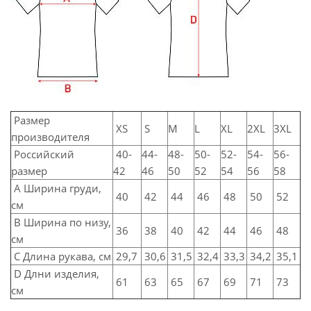
Размер
XS
S
M
L
XL
2XL
3XL
производителя
Российский
40-
44-
48-
50-
52-
54-
56-
размер
42
46
50
52
54
56
58
А Ширина груди,
40
42
44
46
48
50
52
см
В Ширина по низу,
36
38
40
42
44
46
48
см
С Длина рукава, см
29,7
30,6
31,5
32,4
33,3
34,2
35,1
D Длни изделия,
61
63
65
67
69
71
73
см