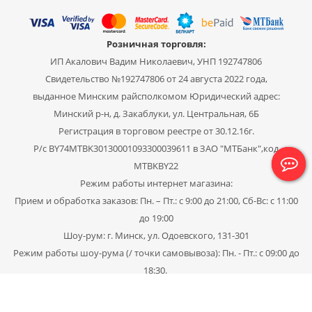
Розничная торговля:
ИП Акалович Вадим Николаевич, УНП 192747806
Свидетельство №192747806 от 24 августа 2022 года,
выданное Минским райсполкомом Юридический адрес:
Минский р-н, д. Закаблуки, ул. Центральная, 6Б
Регистрация в торговом реестре от 30.12.16г.
Р/с BY74MTBK30130001093300039611 в ЗАО "МТБанк",код
MTBKBY22
Режим работы интернет магазина:
Прием и обработка заказов: Пн. – Пт.: с 9:00 до 21:00, Сб-Вс: с 11:00
до 19:00
Шоу-рум: г. Минск, ул. Одоевского, 131-301
Режим работы шоу-рума (/ точки самовывоза): Пн. - Пт.: с 09:00 до
18:30.