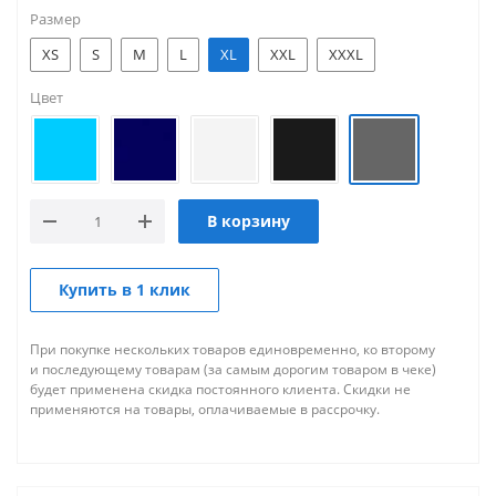
Размер
XS
S
M
L
XL
XXL
XXXL
Цвет
В корзину
Купить в 1 клик
При покупке нескольких товаров единовременно, ко второму
и последующему товарам (за самым дорогим товаром в чеке)
будет применена скидка постоянного клиента. Скидки не
применяются на товары, оплачиваемые в рассрочку.