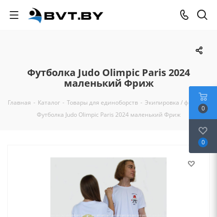
Футболка Judo Olimpic Paris 2024
маленький Фриж
Главная
-
Каталог
-
Товары для единоборств
-
Экипировка / форма
-
0
Футболка Judo Olimpic Paris 2024 маленький Фриж
0