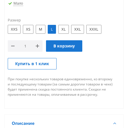
Мало
Размер
XXS
XS
M
L
XL
XXL
XXXL
В корзину
Купить в 1 клик
При покупке нескольких товаров единовременно, ко второму
и последующему товарам (за самым дорогим товаром в чеке)
будет применена скидка постоянного клиента. Скидки не
применяются на товары, оплачиваемые в рассрочку.
Описание