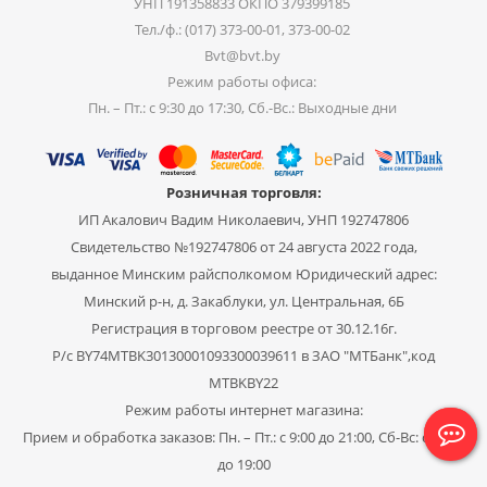
УНП 191358833 ОКПО 379399185
Тел./ф.: (017) 373-00-01, 373-00-02
Bvt@bvt.by
Режим работы офиса:
Пн. – Пт.: с 9:30 до 17:30, Сб.-Вс.: Выходные дни
Розничная торговля:
ИП Акалович Вадим Николаевич, УНП 192747806
Свидетельство №192747806 от 24 августа 2022 года,
выданное Минским райсполкомом Юридический адрес:
Минский р-н, д. Закаблуки, ул. Центральная, 6Б
Регистрация в торговом реестре от 30.12.16г.
Р/с BY74MTBK30130001093300039611 в ЗАО "МТБанк",код
MTBKBY22
Режим работы интернет магазина:
Прием и обработка заказов: Пн. – Пт.: с 9:00 до 21:00, Сб-Вс: с 11:00
до 19:00