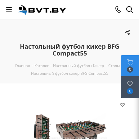
Настольный футбол кикер BFG
Compact55
Главная
-
Каталог
-
Настольный футбол / Кикер
-
Столы
-
0
Настольный футбол кикер BFG Compact55
0