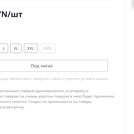
YN
/шт
L
XL
XXL
XXXL
Под заказ
ры обязательно свяжутся с вами и уточнят условия заказа
нескольких товаров единовременно, ко второму и
 товарам (за самым дорогим товаром в чеке) будет применена
янного клиента. Скидки не применяются на товары,
 в рассрочку.