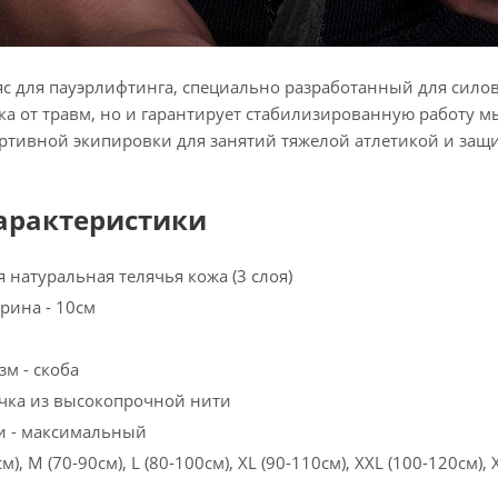
с для пауэрлифтинга, специально разработанный для сило
а от травм, но и гарантирует стабилизированную работу м
ртивной экипировки для занятий тяжелой атлетикой и за
арактеристики
я натуральная телячья кожа (3 слоя)
рина - 10см
м - скоба
чка из высокопрочной нити
и - максимальный
м), M (70-90см), L (80-100см), XL (90-110см), XXL (100-120см),