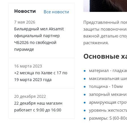
Новости
Все новости
Представленный поя
7 мая 2026
защиты позвоночник
Бильярдный мел Aksamit
важной деталью спо
официальный партнер
растяжения.
ЧБ2026 по свободной
пирамиде
Основные х
16 марта 2023
материал - гладка
+2 месяца по Халве с 17 по
максимальная ши
19 марта 2023 года
толщина - 10мм
запорный механиз
20 декабря 2022
армирующая стро
22 декабря наш магазин
уровень жесткост
работает с 9:00 до 16:00
размеры: S (60-80с