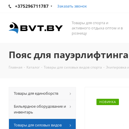
+375296711787
Заказать звонок
Товары для спорта и
активного отдыха оптом и в
розницу
Пояс для пауэрлифтинга 
Главная
-
Каталог
-
Товары для силовых видов спорта
-
Экипировка и
Товары для единоборств
НОВИНКА
Бильярдное оборудование и
инвентарь
Товары для силовых видов