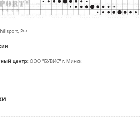
illsport, РФ
сии
сный центр:
ООО "БУВИС" г. Минск
ки