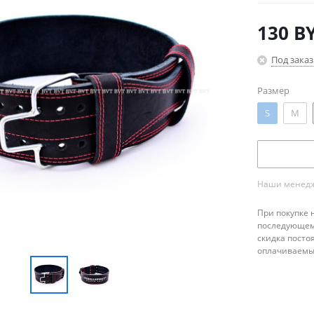
130
B
Под заказ
Размер
S
M
Наши менедже
При покупке 
последующему
скидка посто
оплачиваемые