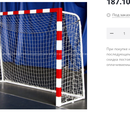
187.1
Под заказ
При покупке 
последующему
скидка посто
оплачиваемые