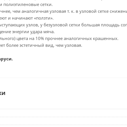
 полиэтиленовые сетки.
чнее, чем аналогичная узловая т. к. в узловой сетке снижен
еют и начинают «ползти».
выступающих узлов, у безузловой сетки большая площадь со
ение энергии удара мяча.
ального) цвета на 10% прочнее аналогичных крашенных.
еет более эстетичный вид, чем узловая.
аруси.
ки