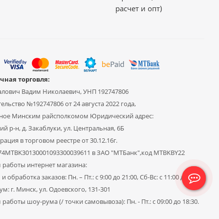
расчет и опт)
чная торговля:
алович Вадим Николаевич, УНП 192747806
ельство №192747806 от 24 августа 2022 года,
ное Минским райсполкомом Юридический адрес:
й р-н, д. Закаблуки, ул. Центральная, 6Б
рация в торговом реестре от 30.12.16г.
Y74MTBK30130001093300039611 в ЗАО "МТБанк",код MTBKBY22
 работы интернет магазина:
и обработка заказов: Пн. – Пт.: с 9:00 до 21:00, Сб-Вс: с 11:00 до 19:00
м: г. Минск, ул. Одоевского, 131-301
работы шоу-рума (/ точки самовывоза): Пн. - Пт.: с 09:00 до 18:30.