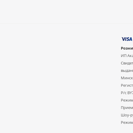
Розни
ИП Ак
Свидет
выдан
Мински
Регист
Р/с B
Режим
Прием 
Шоу-ру
Режим 