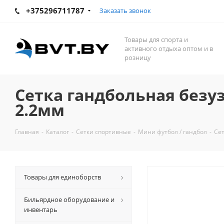
+375296711787
Заказать звонок
Товары для спорта и
активного отдыха оптом и в
розницу
Сетка гандбольная безузл
2.2мм
Главная
-
Каталог
-
Сетки спортивные
-
Мини футбол / гандбол
-
Сет
Товары для единоборств
Бильярдное оборудование и
инвентарь