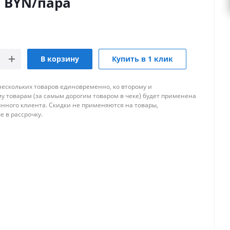
0
BYN
/пара
В корзину
Купить в 1 клик
нескольких товаров единовременно, ко второму и
 товарам (за самым дорогим товаром в чеке) будет применена
янного клиента. Скидки не применяются на товары,
 в рассрочку.