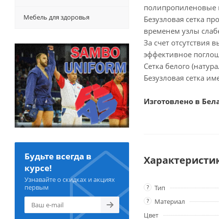
полипропиленовые и
Мебель для здоровья
Безузловая сетка про
временем узлы слаб
За счет отсутствия 
эффективное поглощ
Сетка белого (натур
Безузловая сетка им
Изготовлено в Бел
Будьте всегда в
Характеристи
курсе!
Узнавайте о скидках и акциях
первым
?
Тип
?
Материал
Цвет