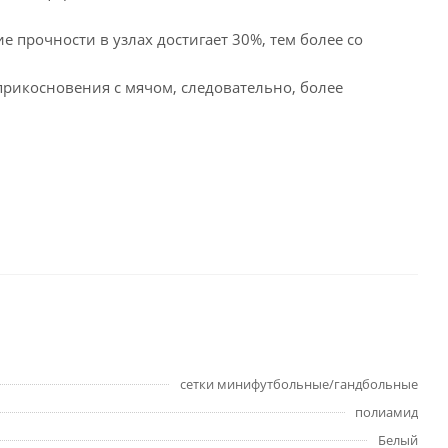
ие прочности в узлах достигает 30%, тем более со
прикосновения с мячом, следовательно, более
сетки минифутбольные/гандбольные
полиамид
Белый