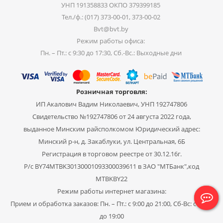
УНП 191358833 ОКПО 379399185
Тел./ф.: (017) 373-00-01, 373-00-02
Bvt@bvt.by
Режим работы офиса:
Пн. – Пт.: с 9:30 до 17:30, Сб.-Вс.: Выходные дни
Розничная торговля:
ИП Акалович Вадим Николаевич, УНП 192747806
Свидетельство №192747806 от 24 августа 2022 года,
выданное Минским райсполкомом Юридический адрес:
Минский р-н, д. Закаблуки, ул. Центральная, 6Б
Регистрация в торговом реестре от 30.12.16г.
Р/с BY74MTBK30130001093300039611 в ЗАО "МТБанк",код
MTBKBY22
Режим работы интернет магазина:
Прием и обработка заказов: Пн. – Пт.: с 9:00 до 21:00, Сб-Вс: с 11:00
до 19:00