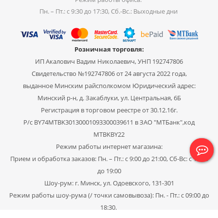
Пн. – Пт.: с 9:30 до 17:30, Сб.-Вс.: Выходные дни
Розничная торговля:
ИП Акалович Вадим Николаевич, УНП 192747806
Свидетельство №192747806 от 24 августа 2022 года,
выданное Минским райсполкомом Юридический адрес:
Минский р-н, д. Закаблуки, ул. Центральная, 6Б
Регистрация в торговом реестре от 30.12.16г.
Р/с BY74MTBK30130001093300039611 в ЗАО "МТБанк",код
MTBKBY22
Режим работы интернет магазина:
Прием и обработка заказов: Пн. – Пт.: с 9:00 до 21:00, Сб-Вс: с 11:00
до 19:00
Шоу-рум: г. Минск, ул. Одоевского, 131-301
Режим работы шоу-рума (/ точки самовывоза): Пн. - Пт.: с 09:00 до
18:30.