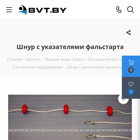
Шнур с указателями фальстарта
Главная
-
Каталог
-
Водные виды спорта
-
Оснащение бассейна
-
Сигнальное оборудование
-
Шнур с указателями фальстарта
0
0