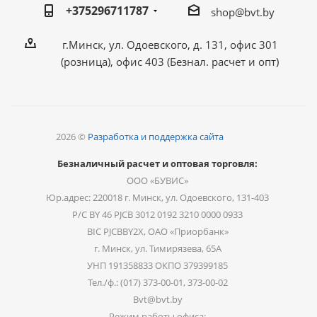
+375296711787
shop@bvt.by
г.Минск, ул. Одоевского, д. 131, офис 301
(розница), офис 403 (Безнал. расчет и опт)
2026 ©
Разработка и поддержка сайта
Безналичный расчет и оптовая торговля:
ООО «БУВИС»
Юр.адрес: 220018 г. Минск, ул. Одоевского, 131-403
Р/С BY 46 PJCB 3012 0192 3210 0000 0933
BIC PJCBBY2X, ОАО «Приорбанк»
г. Минск, ул. Тимирязева, 65А
УНП 191358833 ОКПО 379399185
Тел./ф.: (017) 373-00-01, 373-00-02
Bvt@bvt.by
Режим работы офиса: