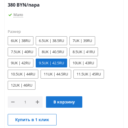
380
BYN
/пара
Мало
Размер
6UK | 38RU
6.5UK | 38.5RU
7UK | 39RU
7.5UK | 40RU
8UK | 40.5RU
8.5UK | 41RU
9UK | 42RU
9.5UK | 42.5RU
10UK | 43RU
10.5UK | 44RU
11UK | 44.5RU
11.5UK | 45RU
12UK | 46RU
В корзину
Купить в 1 клик