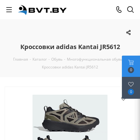
Кроссовки adidas Kantai JR5612
Главная
-
Каталог
-
Обувь
-
Многофункциональная обувь
-
Кроссовки adidas Kantai JR5612
0
0