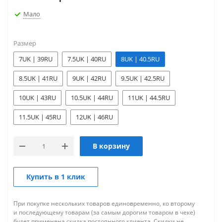
Мало
Размер
7UK | 39RU
7.5UK | 40RU
8UK | 40.5RU
8.5UK | 41RU
9UK | 42RU
9.5UK | 42.5RU
10UK | 43RU
10.5UK | 44RU
11UK | 44.5RU
11.5UK | 45RU
12UK | 46RU
В корзину
Купить в 1 клик
При покупке нескольких товаров единовременно, ко второму
и последующему товарам (за самым дорогим товаром в чеке)
будет применена скидка постоянного клиента. Скидки не