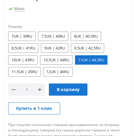
Мало
Размер
7UK | 39RU
7.5UK | 40RU
8UK | 40.5RU
8.5UK | 41RU
9UK | 42RU
9.5UK | 42.5RU
10UK | 43RU
10.5UK | 44RU
11UK | 44.5RU
11.5UK | 45RU
12UK | 46RU
В корзину
Купить в 1 клик
При покупке нескольких товаров единовременно, ко второму
и последующему товарам (за самым дорогим товаром в чеке)
будет применена скидка постоянного клиента. Скидки не