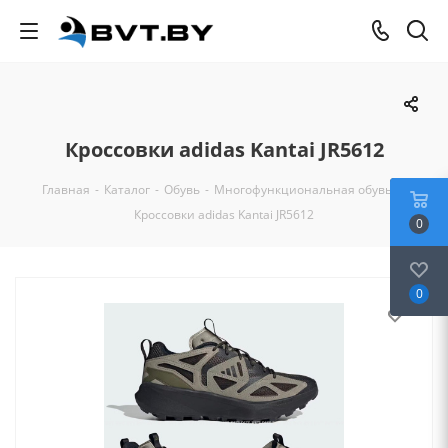
Кроссовки adidas Kantai JR5612
Главная
-
Каталог
-
Обувь
-
Многофункциональная обувь
-
Кроссовки adidas Kantai JR5612
0
0