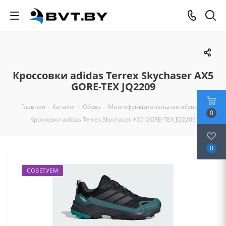
Кроссовки adidas Terrex Skychaser AX5
GORE-TEX JQ2209
Главная
-
Каталог
-
Обувь
-
Многофункциональная обувь
-
0
Кроссовки adidas Terrex Skychaser AX5 GORE-TEX JQ2209
0
СОВЕТУЕМ