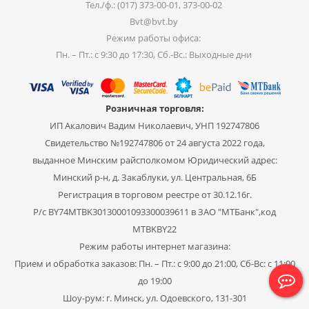
Тел./ф.: (017) 373-00-01, 373-00-02
Bvt@bvt.by
Режим работы офиса:
Пн. – Пт.: с 9:30 до 17:30, Сб.-Вс.: Выходные дни
Розничная торговля:
ИП Акалович Вадим Николаевич, УНП 192747806
Свидетельство №192747806 от 24 августа 2022 года,
выданное Минским райсполкомом Юридический адрес:
Минский р-н, д. Закаблуки, ул. Центральная, 6Б
Регистрация в торговом реестре от 30.12.16г.
Р/с BY74MTBK30130001093300039611 в ЗАО "МТБанк",код
MTBKBY22
Режим работы интернет магазина:
Прием и обработка заказов: Пн. – Пт.: с 9:00 до 21:00, Сб-Вс: с 11:00
до 19:00
Шоу-рум: г. Минск, ул. Одоевского, 131-301