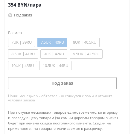
354
BYN
/пара
Под заказ
Размер
7UK | 39RU
7.5UK | 40RU
8UK | 40.5RU
8.5UK | 41RU
9UK | 42RU
9.5UK | 42.5RU
10UK | 43RU
10.5UK | 44RU
Под заказ
Наши менеджеры обязательно свяжутся с вами и уточнят
условия заказа
При покупке нескольких товаров единовременно, ко второму
и последующему товарам (за самым дорогим товаром в чеке)
будет применена скидка постоянного клиента. Скидки не
применяются на товары, оплачиваемые в рассрочку.