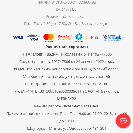
Тел./ф.: (017) 373-00-01, 373-00-02
Bvt@bvt.by
Режим работы офиса:
Пн. – Пт.: с 9:30 до 17:30, Сб.-Вс.: Выходные дни
Розничная торговля:
ИП Акалович Вадим Николаевич, УНП 192747806
Свидетельство №192747806 от 24 августа 2022 года,
выданное Минским райсполкомом Юридический адрес:
Минский р-н, д. Закаблуки, ул. Центральная, 6Б
Регистрация в торговом реестре от 30.12.16г.
Р/с BY74MTBK30130001093300039611 в ЗАО "МТБанк",код
MTBKBY22
Режим работы интернет магазина:
Прием и обработка заказов: Пн. – Пт.: с 9:00 до 21:00, Сб-Вс: с 11:00
до 19:00
Шоу-рум: г. Минск, ул. Одоевского, 131-301