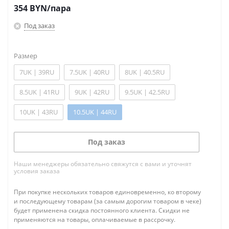
354
BYN
/пара
Под заказ
Размер
7UK | 39RU
7.5UK | 40RU
8UK | 40.5RU
8.5UK | 41RU
9UK | 42RU
9.5UK | 42.5RU
10UK | 43RU
10.5UK | 44RU
Под заказ
Наши менеджеры обязательно свяжутся с вами и уточнят
условия заказа
При покупке нескольких товаров единовременно, ко второму
и последующему товарам (за самым дорогим товаром в чеке)
будет применена скидка постоянного клиента. Скидки не
применяются на товары, оплачиваемые в рассрочку.