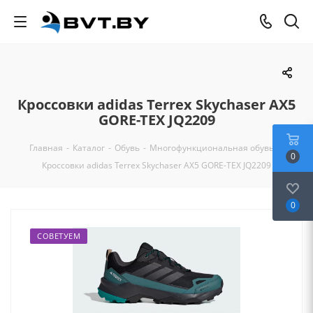
Кроссовки adidas Terrex Skychaser AX5
GORE-TEX JQ2209
Главная
-
Каталог
-
Обувь
-
Многофункциональная обувь
-
0
Кроссовки adidas Terrex Skychaser AX5 GORE-TEX JQ2209
0
СОВЕТУЕМ