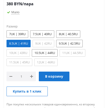
380
BYN
/пара
Мало
Размер
7UK | 39RU
7.5UK | 40RU
8UK | 40.5RU
8.5UK | 41RU
9UK | 42RU
9.5UK | 42.5RU
10UK | 43RU
10.5UK | 44RU
11UK | 44.5RU
11.5UK | 45RU
12UK | 46RU
В корзину
Купить в 1 клик
При покупке нескольких товаров единовременно, ко второму