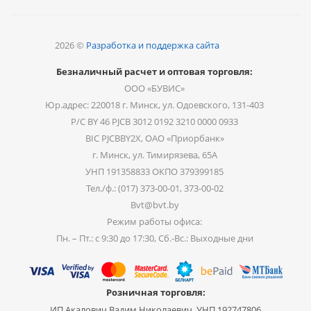
2026 ©
Разработка и поддержка сайта
Безналичный расчет и оптовая торговля:
ООО «БУВИС»
Юр.адрес: 220018 г. Минск, ул. Одоевского, 131-403
Р/С BY 46 PJCB 3012 0192 3210 0000 0933
BIC PJCBBY2X, ОАО «Приорбанк»
г. Минск, ул. Тимирязева, 65А
УНП 191358833 ОКПО 379399185
Тел./ф.: (017) 373-00-01, 373-00-02
Bvt@bvt.by
Режим работы офиса:
Пн. – Пт.: с 9:30 до 17:30, Сб.-Вс.: Выходные дни
Розничная торговля:
ИП Акалович Вадим Николаевич, УНП 192747806