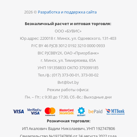
2026 ©
Разработка и поддержка сайта
Безналичный расчет и оптовая торговля:
ООО «БУВИС»
Юр.адрес: 220018 г. Минск, ул. Одоевского, 131-403
Р/С BY 46 PJCB 3012 0192 3210 0000 0933
BIC PJCBBY2X, ОАО «Приорбанк»
г. Минск, ул. Тимирязева, 65А
УНП 191358833 ОКПО 379399185
Тел./ф.: (017) 373-00-01, 373-00-02
Bvt@bvt.by
Режим работы офиса:
Пн. – Пт.: с 9:30 до 17:30, Сб.-Вс.: Выходные дни
Розничная торговля:
ИП Акалович Вадим Николаевич, УНП 192747806
Свидетельство №192747806 от 24 августа 2022 года,