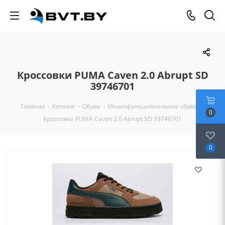
Кроссовки PUMA Caven 2.0 Abrupt SD
39746701
Главная
-
Каталог
-
Обувь
-
Многофункциональная обувь
-
0
Кроссовки PUMA Caven 2.0 Abrupt SD 39746701
0