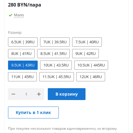
280
BYN
/пара
Мало
Размер
6.5UK | 39RU
7UK | 39.5RU
7.5UK | 40RU
8UK | 41RU
8.5UK | 41.5RU
9UK | 42RU
9.5UK | 43RU
10UK | 43.5RU
10.5UK | 445RU
11UK | 45RU
11.5UK | 45.5RU
12UK | 46RU
В корзину
Купить в 1 клик
При покупке нескольких товаров единовременно, ко второму