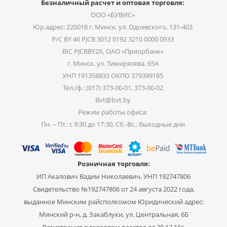
Безналичный расчет и оптовая торговля:
ООО «БУВИС»
Юр.адрес: 220018 г. Минск, ул. Одоевского, 131-403
Р/С BY 46 PJCB 3012 0192 3210 0000 0933
BIC PJCBBY2X, ОАО «Приорбанк»
г. Минск, ул. Тимирязева, 65А
УНП 191358833 ОКПО 379399185
Тел./ф.: (017) 373-00-01, 373-00-02
Bvt@bvt.by
Режим работы офиса:
Пн. – Пт.: с 9:30 до 17:30, Сб.-Вс.: Выходные дни
Розничная торговля:
ИП Акалович Вадим Николаевич, УНП 192747806
Свидетельство №192747806 от 24 августа 2022 года,
выданное Минским райсполкомом Юридический адрес:
Минский р-н, д. Закаблуки, ул. Центральная, 6Б
Регистрация в торговом реестре от 30.12.16г.