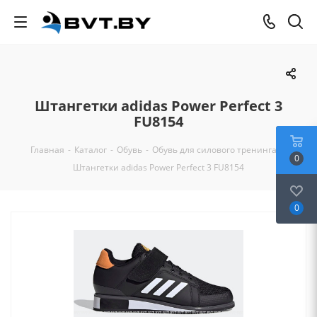
Штангетки adidas Power Perfect 3
FU8154
Главная
-
Каталог
-
Обувь
-
Обувь для силового тренинга
-
0
Штангетки adidas Power Perfect 3 FU8154
0