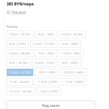
385
BYN
/пара
Под заказ
Размер
3.5UK | 35.5RU
4UK | 36RU
4.5UK | 36.5RU
5UK | 37RU
5.5UK | 37.5RU
6UK | 38RU
6.5UK | 38.5RU
7UK | 39RU
7.5UK | 40RU
8UK | 40.5RU
8.5UK | 41RU
9UK | 42RU
9.5UK | 42.5RU
10UK | 43RU
10.5UK | 44RU
11UK | 44.5RU
11.5UK | 45RU
12UK | 46RU
12.5UK | 46.5RU
13UK | 47RU
Под заказ