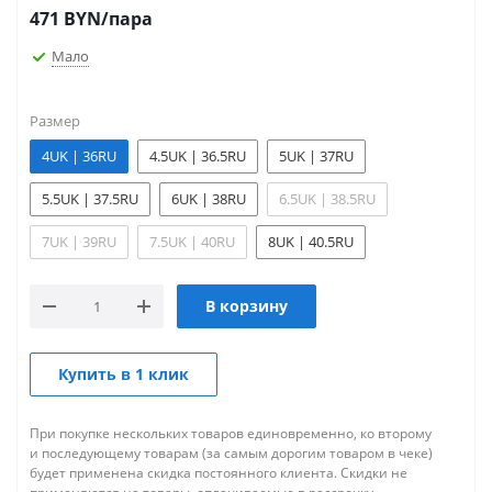
471
BYN
/пара
Мало
Размер
4UK | 36RU
4.5UK | 36.5RU
5UK | 37RU
5.5UK | 37.5RU
6UK | 38RU
6.5UK | 38.5RU
7UK | 39RU
7.5UK | 40RU
8UK | 40.5RU
В корзину
Купить в 1 клик
При покупке нескольких товаров единовременно, ко второму
и последующему товарам (за самым дорогим товаром в чеке)
будет применена скидка постоянного клиента. Скидки не