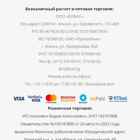
Безналичный расчет и оптовая торговля:
ООО «БУВИС»
Юр.адрес: 220018 г. Минск, ул. Одоевского, 131-403
Р/С BY 46 PJCB 3012 0192 3210 0000 0933
BIC PJCBBY2X, ОАО «Приорбанк»
г. Минск, ул. Тимирязева, 65А
УНП 191358833 ОКПО 379399185
Тел./ф.: (017) 373-00-01, 373-00-02
Bvt@bvt.by
Режим работы офиса:
Пн. – Пт.: с 9:30 до 17:30, Сб.-Вс.: Выходные дни
Розничная торговля:
ИП Акалович Вадим Николаевич, УНП 192747806
Свидетельство №192747806 от 24 августа 2022 года,
выданное Минским райсполкомом Юридический адрес:
Минский р-н, д. Закаблуки, ул. Центральная, 6Б