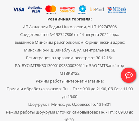
Розничная торговля:
ИП Акалович Вадим Николаевич, УНП 192747806
Свидетельство №192747806 от 24 августа 2022 года,
выданное Минским райсполкомом Юридический адрес:
Минский р-н, д. Закаблуки, ул. Центральная, 6Б
Регистрация в торговом реестре от 30.12.16г.
Р/с BY74MTBK30130001093300039611 в ЗАО "МТБанк",код
MTBKBY22
Режим работы интернет магазина:
Прием и обработка заказов: Пн. – Пт.: с 9:00 до 21:00, Сб-Вс: с 11:00
до 19:00
Шоу-рум: г. Минск, ул. Одоевского, 131-301
Режим работы шоу-рума (/ точки самовывоза): Пн. - Пт.: с 09:00 до
18:30.