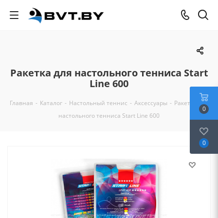
Ракетка для настольного тенниса Stаrt
Line 600
Главная
-
Каталог
-
Настольный теннис
-
Аксессуары
-
Ракетка для
0
настольного тенниса Stаrt Line 600
0