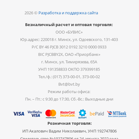
2026 ©
Разработка и поддержка сайта
Безналичный расчет и оптовая торговля:
ООО «БУВИС»
Юр.адрес: 220018 г. Минск, ул. Одоевского, 131-403
Р/С BY 46 PJCB 3012 0192 3210 0000 0933
BIC PJCBBY2X, ОАО «Приорбанк»
г. Минск, ул. Тимирязева, 65А
УНП 191358833 ОКПО 379399185
Тел./ф.: (017) 373-00-01, 373-00-02
Bvt@bvt.by
Режим работы офиса:
Пн. – Пт.: с 9:30 до 17:30, Сб.-Вс.: Выходные дни
Розничная торговля:
ИП Акалович Вадим Николаевич, УНП 192747806
Свидетельство №192747806 от 24 августа 2022 года,