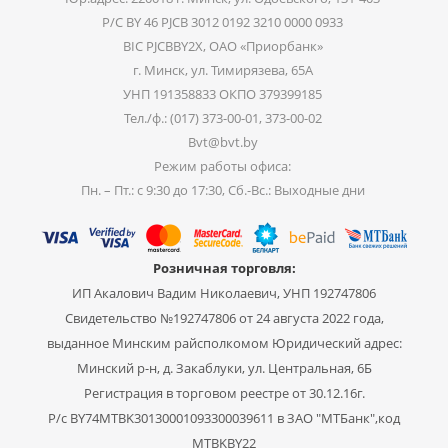
Р/С BY 46 PJCB 3012 0192 3210 0000 0933
BIC PJCBBY2X, ОАО «Приорбанк»
г. Минск, ул. Тимирязева, 65А
УНП 191358833 ОКПО 379399185
Тел./ф.: (017) 373-00-01, 373-00-02
Bvt@bvt.by
Режим работы офиса:
Пн. – Пт.: с 9:30 до 17:30, Сб.-Вс.: Выходные дни
Розничная торговля:
ИП Акалович Вадим Николаевич, УНП 192747806
Свидетельство №192747806 от 24 августа 2022 года,
выданное Минским райсполкомом Юридический адрес:
Минский р-н, д. Закаблуки, ул. Центральная, 6Б
Регистрация в торговом реестре от 30.12.16г.
Р/с BY74MTBK30130001093300039611 в ЗАО "МТБанк",код
MTBKBY22