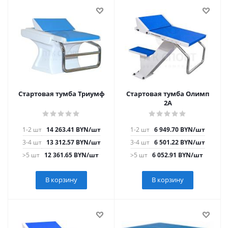
Стартовая тумба Триумф
Стартовая тумба Олимп
2А
1-2 шт
14 263.41
BYN
/шт
1-2 шт
6 949.70
BYN
/шт
3-4 шт
13 312.57
BYN
/шт
3-4 шт
6 501.22
BYN
/шт
>5 шт
12 361.65
BYN
/шт
>5 шт
6 052.91
BYN
/шт
В корзину
В корзину