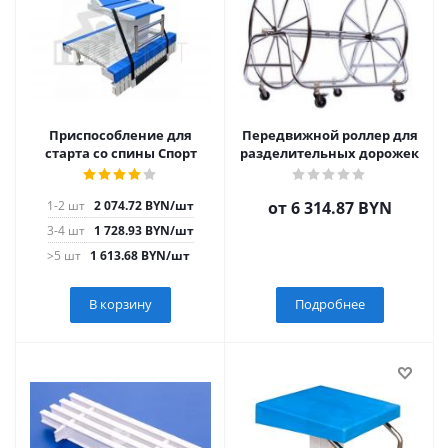
Приспособление для
Передвижной роллер для
старта со спины Спорт
разделительных дорожек
1-2 шт
2 074.72
BYN
/шт
от
6 314.87 BYN
3-4 шт
1 728.93
BYN
/шт
>5 шт
1 613.68
BYN
/шт
В корзину
Подробнее