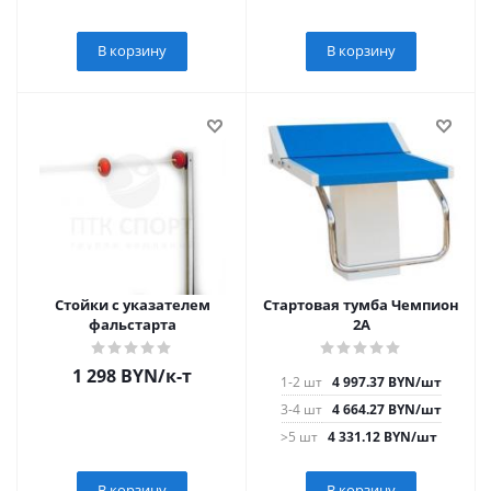
В корзину
В корзину
Стойки с указателем
Стартовая тумба Чемпион
фальстарта
2А
1 298
BYN
/к-т
1-2 шт
4 997.37
BYN
/шт
3-4 шт
4 664.27
BYN
/шт
>5 шт
4 331.12
BYN
/шт
В корзину
В корзину