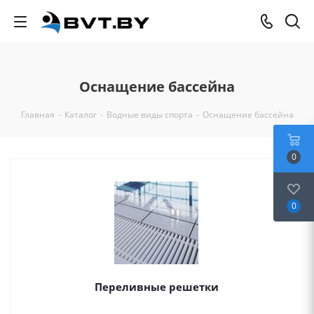
Оснащение бассейна
Главная
-
Каталог
-
Водные виды спорта
-
Оснащение бассейна
0
0
Переливные решетки