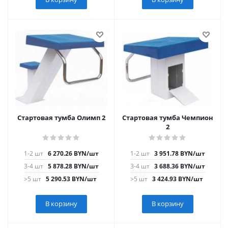
Стартовая тумба Олимп 2
Стартовая тумба Чемпион
2
1-2 шт
6 270.26
BYN
/шт
1-2 шт
3 951.78
BYN
/шт
3-4 шт
5 878.28
BYN
/шт
3-4 шт
3 688.36
BYN
/шт
>5 шт
5 290.53
BYN
/шт
>5 шт
3 424.93
BYN
/шт
В корзину
В корзину