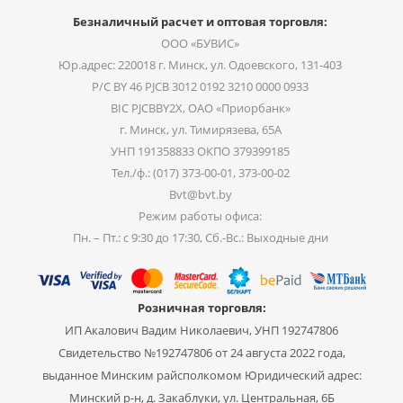
Безналичный расчет и оптовая торговля:
ООО «БУВИС»
Юр.адрес: 220018 г. Минск, ул. Одоевского, 131-403
Р/С BY 46 PJCB 3012 0192 3210 0000 0933
BIC PJCBBY2X, ОАО «Приорбанк»
г. Минск, ул. Тимирязева, 65А
УНП 191358833 ОКПО 379399185
Тел./ф.: (017) 373-00-01, 373-00-02
Bvt@bvt.by
Режим работы офиса:
Пн. – Пт.: с 9:30 до 17:30, Сб.-Вс.: Выходные дни
Розничная торговля:
ИП Акалович Вадим Николаевич, УНП 192747806
Свидетельство №192747806 от 24 августа 2022 года,
выданное Минским райсполкомом Юридический адрес:
Минский р-н, д. Закаблуки, ул. Центральная, 6Б