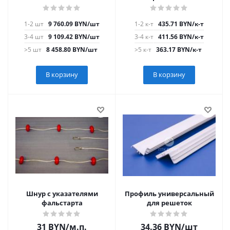
1-2 шт
9 760.09
BYN
/шт
1-2 к-т
435.71
BYN
/к-т
3-4 шт
9 109.42
BYN
/шт
3-4 к-т
411.56
BYN
/к-т
>5 шт
8 458.80
BYN
/шт
>5 к-т
363.17
BYN
/к-т
В корзину
В корзину
Шнур с указателями
Профиль универсальный
фальстарта
для решеток
31
BYN
/м.п.
34.36
BYN
/шт