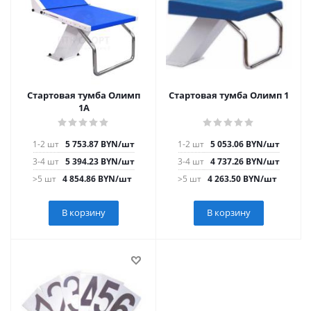
Стартовая тумба Олимп
Стартовая тумба Олимп 1
1А
1-2 шт
5 753.87
BYN
/шт
1-2 шт
5 053.06
BYN
/шт
3-4 шт
5 394.23
BYN
/шт
3-4 шт
4 737.26
BYN
/шт
>5 шт
4 854.86
BYN
/шт
>5 шт
4 263.50
BYN
/шт
В корзину
В корзину