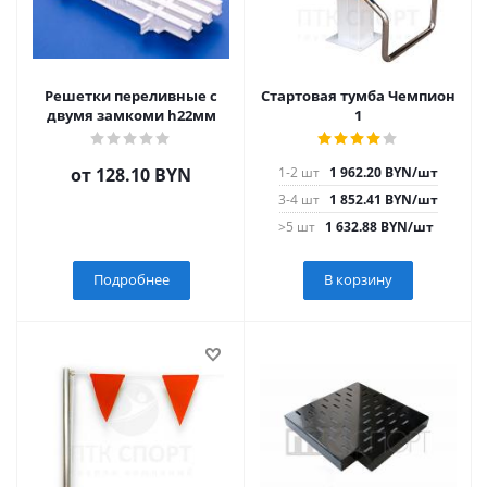
Решетки переливные с
Стартовая тумба Чемпион
двумя замкоми h22мм
1
от
128.10 BYN
1-2 шт
1 962.20
BYN
/шт
3-4 шт
1 852.41
BYN
/шт
>5 шт
1 632.88
BYN
/шт
Подробнее
В корзину