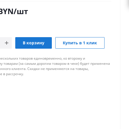
BYN
/шт
В корзину
Купить в 1 клик
нескольких товаров единовременно, ко второму и
 товарам (за самым дорогим товаром в чеке) будет применена
янного клиента. Скидки не применяются на товары,
 в рассрочку.