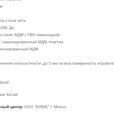
 м
ы стола: есть
220В: Да
го поля: МДФ с ПВХ ламинацией
а: ламинированный МДФ, пластик
аминированный МДФ
нения плоскостности: до 5 мм на всю поверхность игрового
kend
ия: Китай
сный центр:
ООО "БУВИС" г. Минск