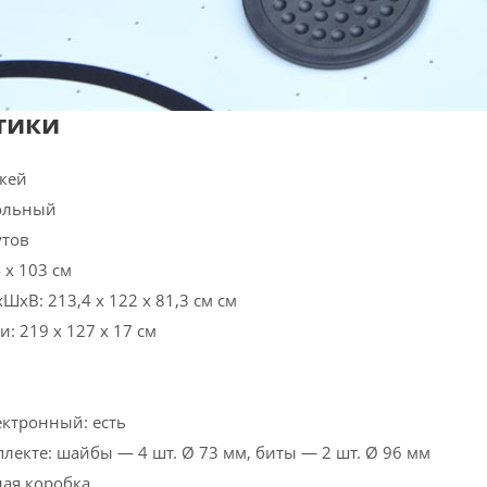
тики
ккей
ольный
утов
 х 103 см
ШхВ: 213,4 х 122 х 81,3 см см
: 219 х 127 х 17 см
ектронный: есть
плекте: шайбы — 4 шт. Ø 73 мм, биты — 2 шт. Ø 96 мм
ная коробка