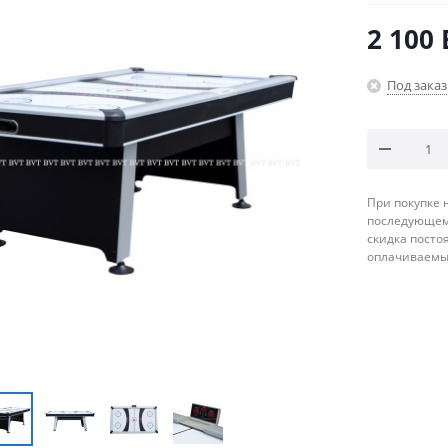
2 100
Под заказ
При покупке 
последующему
скидка посто
оплачиваемые