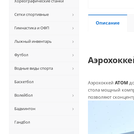
Хореографические станки
Сетки спортивные
Описание
Гимнастика и ОФП
Лыжный инвентарь
Футбол
Аэрохокке
Водные виды спорта
Баскетбол
Аэрохоккей
ATOM
д
стола мощный компре
Волейбол
позволяют сконцент
Бадминтон
Гандбол