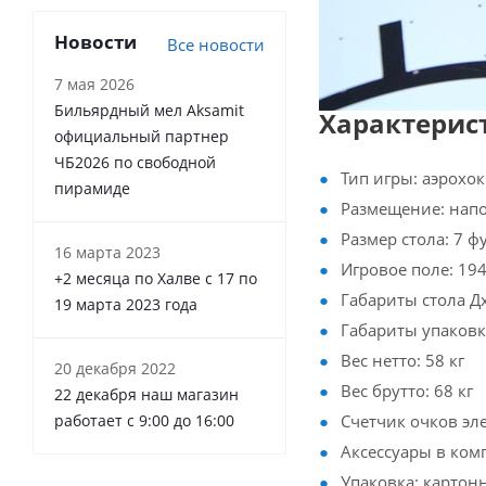
Новости
Все новости
7 мая 2026
Бильярдный мел Aksamit
Характерис
официальный партнер
ЧБ2026 по свободной
Тип игры: аэрохо
пирамиде
Размещение: нап
Размер стола: 7 ф
16 марта 2023
Игровое поле: 194
+2 месяца по Халве с 17 по
Габариты стола Дх
19 марта 2023 года
Габариты упаковки
Вес нетто: 58 кг
20 декабря 2022
Вес брутто: 68 кг
22 декабря наш магазин
Счетчик очков эл
работает с 9:00 до 16:00
Аксессуары в ком
Упаковка: картон