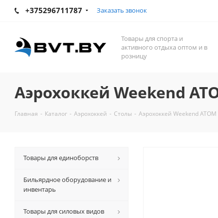
+375296711787
Заказать звонок
Товары для спорта и
активного отдыха оптом и в
розницу
Аэрохоккей Weekend AT
Главная
-
Каталог
-
Аэрохоккей
-
Столы
-
Аэрохоккей Weekend ATOM 
Товары для единоборств
Бильярдное оборудование и
инвентарь
Товары для силовых видов