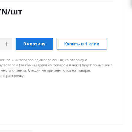
YN
/шт
В корзину
Купить в 1 клик
нескольких товаров единовременно, ко второму и
 товарам (за самым дорогим товаром в чеке) будет применена
янного клиента. Скидки не применяются на товары,
 в рассрочку.