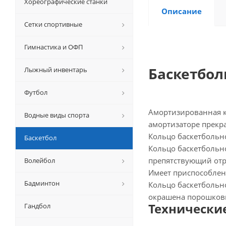
Хореографические станки
Описание
Сетки спортивные
Гимнастика и ОФП
Баскетбол
Лыжный инвентарь
Футбол
Амортизированная к
Водные виды спорта
амортизаторе прекра
Кольцо баскетбольн
Баскетбол
Кольцо баскетбольн
препятствующий отр
Волейбол
Имеет приспособлен
Бадминтон
Кольцо баскетбольно
окрашена порошковы
Технически
Гандбол