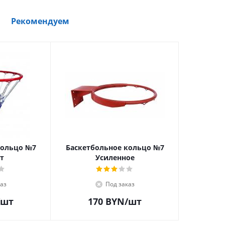
Рекомендуем
кольцо №7
Баскетбольное кольцо №7
т
Усиленное
аз
Под заказ
/шт
170
BYN
/шт