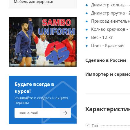
Мебель для здоровья
Диаметр кольца -
Диаметр прутка - 
Присоединительны
Кол-во крючков - 
Вес - 12 кг
Цвет - Красный
Сделано в России
Импортер и серви
Будьте всегда в
курсе!
Узнавайте о скидках и акциях
первым
Характеристи
?
Тип