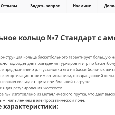
Отзывы
Задать вопрос
Наличие
Допо
ьное кольцо №7 Стандарт с 
онструкция кольца баскетбольного гарантирует большую на
сно подойдет для проведения турниров и игр по баскетболу
ое предназначено для установки его на баскетбольных щит
ое амортизационное имеет механизм, возвращающий кольц
ыванию кольца от щита при большой нагрузке.
ия для регулирования жесткости.
е №7 изготовлено из металлического прутка, что дает выс
м напылением в электростатическом поле.
е характеристики: