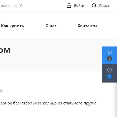
 расчет и опт)
Войти
Поиск
Как купить
О нас
Контакты
ром
0
0
рное баскетбольное кольцо из стального прутка...