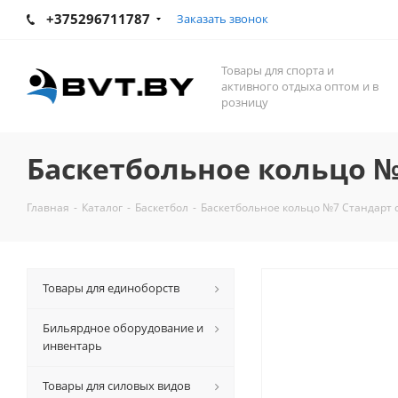
+375296711787
Заказать звонок
Товары для спорта и
активного отдыха оптом и в
розницу
Баскетбольное кольцо №
Главная
-
Каталог
-
Баскетбол
-
Баскетбольное кольцо №7 Стандарт 
Товары для единоборств
Бильярдное оборудование и
инвентарь
Товары для силовых видов