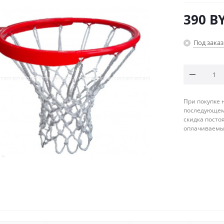
390
B
Под заказ
При покупке 
последующему
скидка посто
оплачиваемые