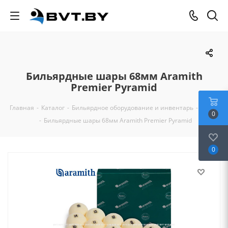
Бильярдные шары 68мм Aramith
Premier Pyramid
Главная
-
Каталог
-
Бильярдное оборудование и инвентарь
-
Шары
0
-
Бильярдные шары 68мм Aramith Premier Pyramid
0