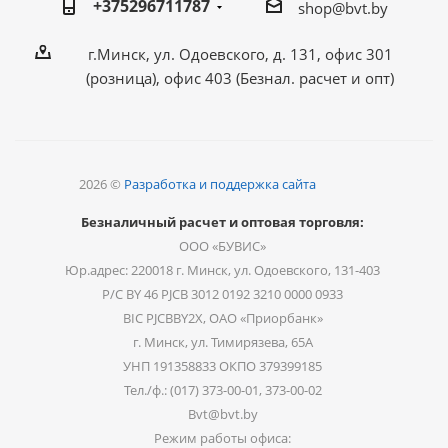
+375296711787
shop@bvt.by
г.Минск, ул. Одоевского, д. 131, офис 301
(розница), офис 403 (Безнал. расчет и опт)
2026 ©
Разработка и поддержка сайта
Безналичный расчет и оптовая торговля:
ООО «БУВИС»
Юр.адрес: 220018 г. Минск, ул. Одоевского, 131-403
Р/С BY 46 PJCB 3012 0192 3210 0000 0933
BIC PJCBBY2X, ОАО «Приорбанк»
г. Минск, ул. Тимирязева, 65А
УНП 191358833 ОКПО 379399185
Тел./ф.: (017) 373-00-01, 373-00-02
Bvt@bvt.by
Режим работы офиса: