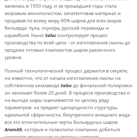
занялась в 1950 году, и за прошедшие годы стала
мировым монополистом, запатентовав материал и
продавая по всему миру 80% шаров для всех видов
бильярда: пула, снукера, русской пирамиды и
карамболя. Ныне
Saluс
контролирует процесс
производства по всей цепи - от изготовления смолы до
продажи готовых комплектов шаров различного
уровня.
Полный технологический процесс держится в секрете,
но известно, что от начала изготовления смолы на
собственном химзаводе
Saluс
до финальной полировки
он занимает более 20 дней. В процессе производства и
на выходе шары оцениваются по целому ряду
параметров: на предмет однородности структуры,
идеальной сферичности, безупречного внешнего вида -
все это отличительные черты бильярдных шаров
Aramith
, которые и позволили компании добиться
мирового признания со стороны игроков-