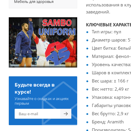
Мебель для здоровья
использования в клу
заведений.
КЛЮЧЕВЫЕ ХАРАКТ
Тип игры: пул
Диаметр шаров: 5
Цвет битка: белы
Материал: фенол-
Уровень качества:
Шаров в комплекте
Вес шара: ± 166 г
Будьте всегда в
Вес нетто: 2,49 кг
курсе!
Упаковка: картон
Узнавайте о скидках и акциях
первым
Габариты упаковки
Вес брутто: 2,9 кг
Бренд: Aramith
Производитель: Sa