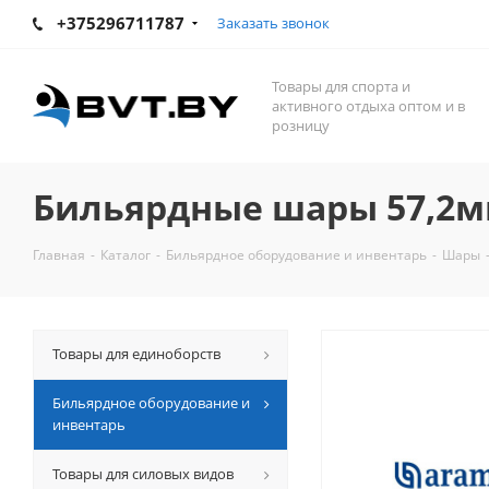
+375296711787
Заказать звонок
Товары для спорта и
активного отдыха оптом и в
розницу
Бильярдные шары 57,2мм
Главная
-
Каталог
-
Бильярдное оборудование и инвентарь
-
Шары
Товары для единоборств
Бильярдное оборудование и
инвентарь
Товары для силовых видов