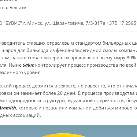
тва: Бельгия
 "БУВИС" г. Минск, ул. Шаранговича, 7/3-317а +375 17 259
оизводитель ставших отраслевым стандартом бильярдных 
 шаров для бильярда из фенол-альдегидной смолы компания
м, запатентовав материал и продавая по всему миру 80% ш
оля. Ныне
Saluс
контролирует процесс производства по всей
азличного уровня.
кий процесс держится в секрете, но известно, что от нач
овки он занимает более 20 дней. В процессе производства
мет однородности структуры, идеальной сферичности, безу
Aramith
, которые и позволили компании добиться мирового
дных ассоциаций.