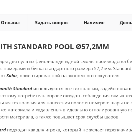
Отзывы
Задать вопрос
Наличие
Допо
ITH STANDARD POOL Ø57,2ММ
ары для пула из фенол-альдегидной смолы производства 
 с номерами и битка стандартного размера 57,2 мм. Standa
 от
Saluc
, ориентированной на экономного покупателя.
amith Standard
используются все технологии, задействован
 поэтому потребитель вправе ожидать соблюдения самых жес
ьная технология для нанесения полос и номеров: шары не 
 же материала и «вдавлены» в идеально отполированную по
ости материала, а также повышает срок службы шаров.
ard
подходят как для игрока, который не желает переплачива