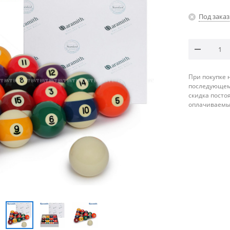
Под заказ
При покупке 
последующему
скидка посто
оплачиваемые