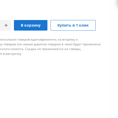
В корзину
Купить в 1 клик
нескольких товаров единовременно, ко второму и
 товарам (за самым дорогим товаром в чеке) будет применена
янного клиента. Скидки не применяются на товары,
 в рассрочку.