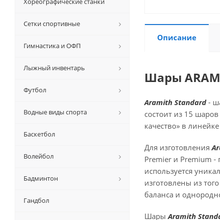
Хореографические станки
Сетки спортивные
Описание
Гимнастика и ОФП
Лыжный инвентарь
Шары ARAM
Футбол
Aramith Standard
- ш
Водные виды спорта
состоит из 15 шаров
качество» в линейке
Баскетбол
Для изготовления
Ar
Волейбол
Premier и Premium -
используется уникал
Бадминтон
изготовлены из того
баланса и однородн
Гандбол
Шары
Aramith Stand