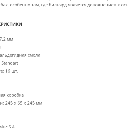
бах, особенно там, где бильярд является дополнением к ос
ЕРИСТИКИ
7,2 мм
й
альдегидная смола
 Standart
: 16 шт.
ная коробка
: 245 x 65 x 245 мм
luc S.A.