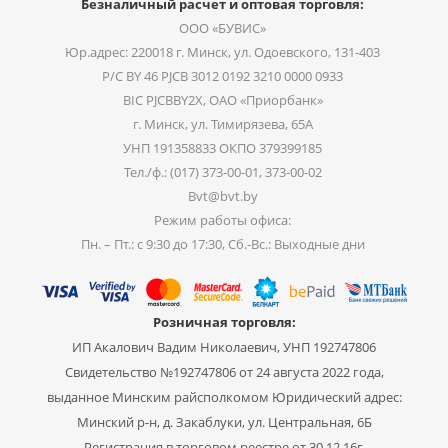
Безналичный расчет и оптовая торговля:
ООО «БУВИС»
Юр.адрес: 220018 г. Минск, ул. Одоевского, 131-403
Р/С BY 46 PJCB 3012 0192 3210 0000 0933
BIC PJCBBY2X, ОАО «Приорбанк»
г. Минск, ул. Тимирязева, 65А
УНП 191358833 ОКПО 379399185
Тел./ф.: (017) 373-00-01, 373-00-02
Bvt@bvt.by
Режим работы офиса:
Пн. – Пт.: с 9:30 до 17:30, Сб.-Вс.: Выходные дни
Розничная торговля:
ИП Акалович Вадим Николаевич, УНП 192747806
Свидетельство №192747806 от 24 августа 2022 года,
выданное Минским райсполкомом Юридический адрес:
Минский р-н, д. Закаблуки, ул. Центральная, 6Б
Регистрация в торговом реестре от 30.12.16г.