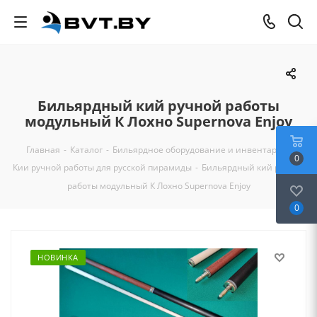
Бильярдный кий ручной работы
модульный К Лохно Supernova Enjoy
Главная
-
Каталог
-
Бильярдное оборудование и инвентарь
-
0
Кии ручной работы для русской пирамиды
-
Бильярдный кий ручной
работы модульный К Лохно Supernova Enjoy
0
НОВИНКА