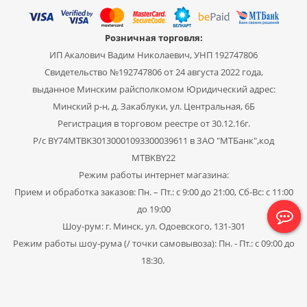
Розничная торговля:
ИП Акалович Вадим Николаевич, УНП 192747806
Свидетельство №192747806 от 24 августа 2022 года,
выданное Минским райсполкомом Юридический адрес:
Минский р-н, д. Закаблуки, ул. Центральная, 6Б
Регистрация в торговом реестре от 30.12.16г.
Р/с BY74MTBK30130001093300039611 в ЗАО "МТБанк",код
MTBKBY22
Режим работы интернет магазина:
Прием и обработка заказов: Пн. – Пт.: с 9:00 до 21:00, Сб-Вс: с 11:00
до 19:00
Шоу-рум: г. Минск, ул. Одоевского, 131-301
Режим работы шоу-рума (/ точки самовывоза): Пн. - Пт.: с 09:00 до
18:30.