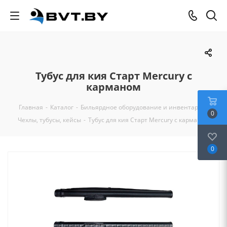
Тубус для кия Старт Mercury с
карманом
Главная
-
Каталог
-
Бильярдное оборудование и инвентарь
-
0
Чехлы, тубусы, кейсы
-
Тубус для кия Старт Mercury с карманом
0