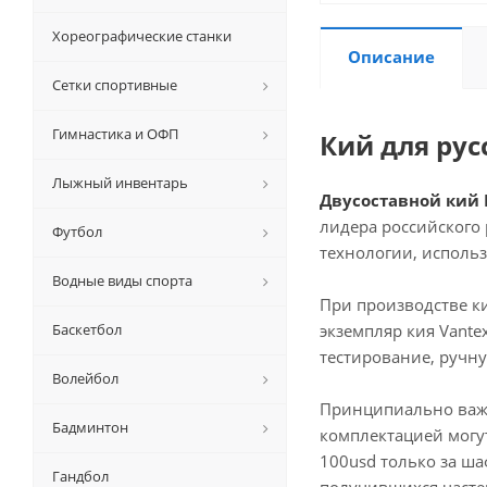
Хореографические станки
Описание
Сетки спортивные
Гимнастика и ОФП
Кий для рус
Лыжный инвентарь
Двусоставной кий 
лидера российского 
Футбол
технологии, исполь
Водные виды спорта
При производстве к
Баскетбол
экземпляр кия Vante
тестирование, ручн
Волейбол
Принципиально важн
Бадминтон
комплектацией могут
100usd только за ша
Гандбол