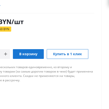
BYN
/шт
60
BYN
В корзину
Купить в 1 клик
нескольких товаров единовременно, ко второму и
 товарам (за самым дорогим товаром в чеке) будет применена
янного клиента. Скидки не применяются на товары,
 в рассрочку.