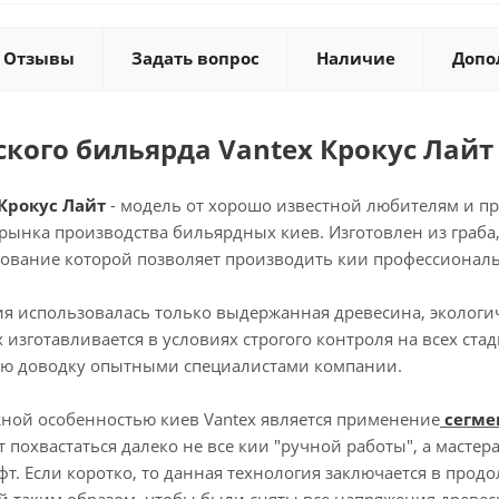
Отзывы
Задать вопрос
Наличие
Допо
ского бильярда Vantex Крокус Лайт
Крокус Лайт
- модель от хорошо известной любителям и п
рынка производства бильярдных киев. Изготовлен из граба,
зование которой позволяет производить кии профессиональ
ия использовалась только выдержанная древесина, эколог
x изготавливается в условиях строгого контроля на всех ст
ую доводку опытными специалистами компании.
ой особенностью киев Vantex является применение
сегме
 похвастаться далеко не все кии "ручной работы", а масте
фт. Если коротко, то данная технология заключается в про