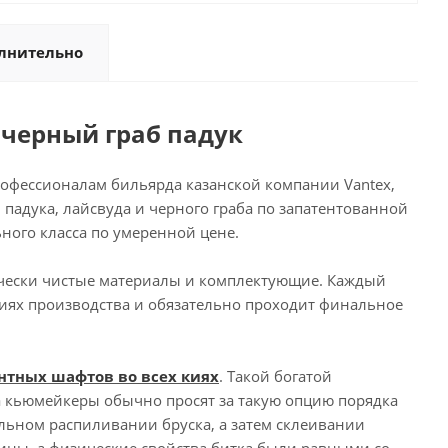
лнительно
 черный граб падук
рофессионалам бильярда казанской компании Vantex,
 падука, лайсвуда и черного граба по запатентованной
ного класса по умеренной цене.
ически чистые материалы и комплектующие. Каждый
адиях производства и обязательно проходит финальное
нтных шафтов во всех киях
. Такой богатой
ра кьюмейкеры обычно просят за такую опцию порядка
дольном распиливании бруска, а затем склеивании