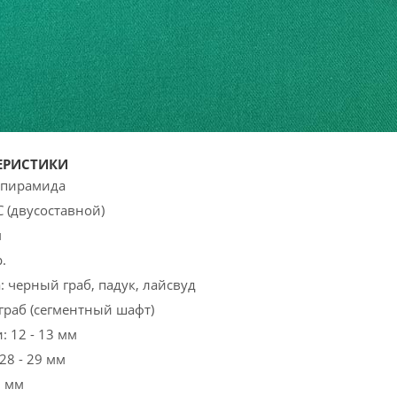
ЕРИСТИКИ
я пирамида
С (двусоставной)
м
.
: черный граб, падук, лайсвуд
граб (сегментный шафт)
: 12 - 13 мм
28 - 29 мм
9 мм