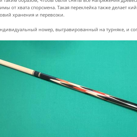
й таким образом, чтобы были сняты все напряжения древес
симы от хвата спорсмена. Такая переклейка также делает к
овий хранения и перевозки.
ндивидуальный номер, выгравированный на турняке, и со