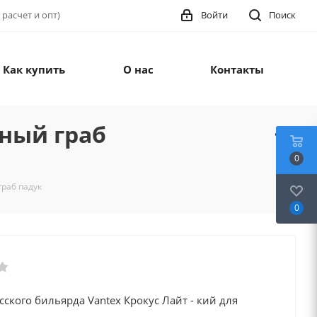
 расчет и опт)
Войти
Поиск
Как купить
О нас
Контакты
рный граб
0
граб падук
0
сского бильярда Vantex Крокус Лайт - кий для