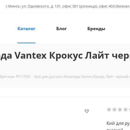
г.Минск, ул. Одоевского, д. 131, офис 301 (розница), офис 403 (Безнал.
Каталог
Блог
Бренды
да Vantex Крокус Лайт че
бричные РП / ПУЛ
-
Кий для русского бильярда Vantex Крокус Лайт черный 
Кий для ру