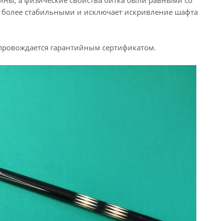
ины, а физические свойства битка были равными со
ий более стабильными и исключает искривление шафта
провождается гарантийным сертификатом.