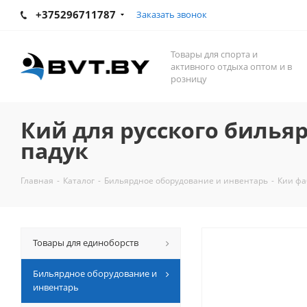
+375296711787
Заказать звонок
Товары для спорта и
активного отдыха оптом и в
розницу
Кий для русского бильяр
падук
Главная
-
Каталог
-
Бильярдное оборудование и инвентарь
-
Кии фа
Товары для единоборств
Бильярдное оборудование и
инвентарь