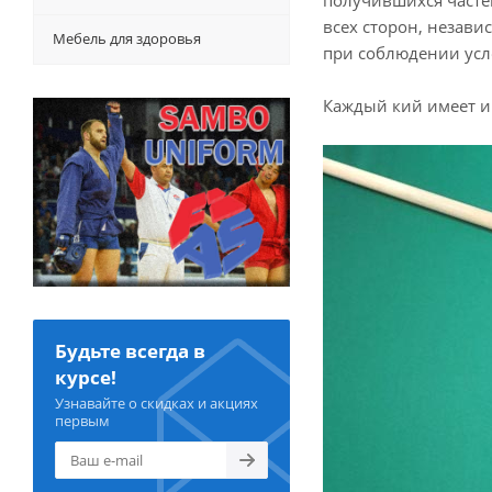
получившихся часте
всех сторон, незави
Мебель для здоровья
при соблюдении усл
Каждый кий имеет и
Будьте всегда в
курсе!
Узнавайте о скидках и акциях
первым