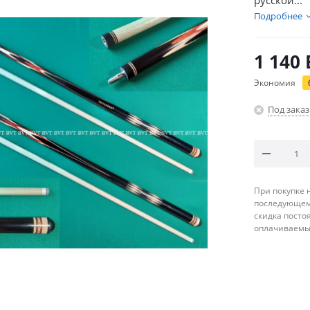
русской...
Подробнее
1 140
Экономия
Под заказ
При покупке 
последующему
скидка посто
оплачиваемые