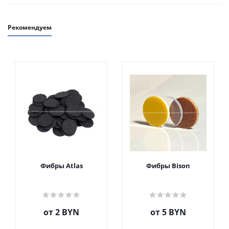
Рекомендуем
Фибры Atlas
Фибры Bison
от
2 BYN
от
5 BYN