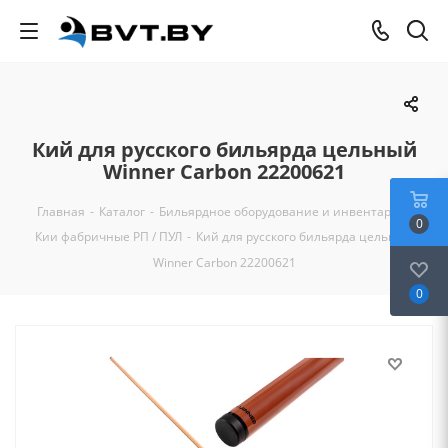
Кий для русского бильярда цельный
Winner Carbon 22200621
Главная
-
Каталог
-
Бильярдное оборудование и инвентарь
-
0
Кии фабричные РП / ПУЛ
-
Кий для русского бильярда цельный
Winner Carbon 22200621
0