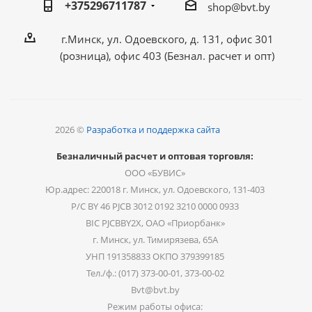
+375296711787
shop@bvt.by
г.Минск, ул. Одоевского, д. 131, офис 301
(розница), офис 403 (Безнал. расчет и опт)
2026 ©
Разработка и поддержка сайта
Безналичный расчет и оптовая торговля:
ООО «БУВИС»
Юр.адрес: 220018 г. Минск, ул. Одоевского, 131-403
Р/С BY 46 PJCB 3012 0192 3210 0000 0933
BIC PJCBBY2X, ОАО «Приорбанк»
г. Минск, ул. Тимирязева, 65А
УНП 191358833 ОКПО 379399185
Тел./ф.: (017) 373-00-01, 373-00-02
Bvt@bvt.by
Режим работы офиса: