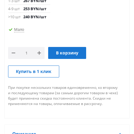
1-3 шт
267
BYN
/шт
4-9 шт
253
BYN
/шт
>10 шт
240
BYN
/шт
Мало
В корзину
Купить в 1 клик
При покупке нескольких товаров единовременно, ко второму
и последующему товарам (за самым дорогим товаром в чеке)
будет применена скидка постоянного клиента. Скидки не
применяются на товары, оплачиваемые в рассрочку.
Описание