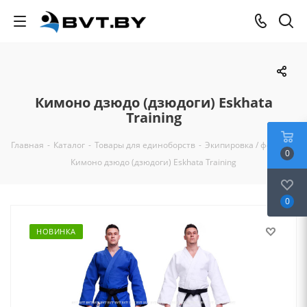
Кимоно дзюдо (дзюдоги) Eskhata
Training
Главная
-
Каталог
-
Товары для единоборств
-
Экипировка / форма
-
0
Кимоно дзюдо (дзюдоги) Eskhata Training
0
НОВИНКА