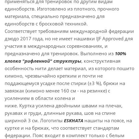
применяться для тренировок по другим видам
единоборств. Изготовлено из плотного, прочного
материала, специально предназначено для
единоборств с бросковой техникой.
Соответствует требованиям международной федерации
дзюдо 2017 года, но не имеет нашивки IJF Approved для
участия в международных соревнованиях, и
предназначено для тренировок. Выполнено из
100%
хлопка "рифленной" структуры
, конструктивная
особенность нити делает материал, из которого пошито
кимоно, чрезвычайно крепким и почти не
поддающемуся усадке после стирки (±3 %), брюки на
завязках (кимоно менее 160 см - на резинке) с
усилением в области колена и
ниже. Куртка усилена двойными швами на плечах,
рукавах и груди, длинные рукава, шов на спине
шириной 3 см. Логотипы
ESKHATA
нашиты на поясе, на
куртке и на брюках, что соответствует стандартам
федерации. Пояс входит в комплект только с белым