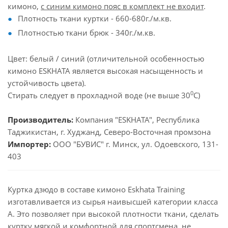
кимоно,
с синим кимоно пояс в комплект не входит
.
Плотность ткани куртки - 660-680г./м.кв.
Плотностью ткани брюк - 340г./м.кв.
Цвет: белый / синий (отличительной особенностью
кимоно ESKHATA является высокая насыщенность и
устойчивость цвета).
0
Стирать следует в прохладной воде (не выше 30
С)
Производитель:
Компания "ESKHATA", Республика
Таджикистан, г. Худжанд, Северо-Восточная промзона
Импортер:
ООО "БУВИС" г. Минск, ул. Одоевского, 131-
403
Куртка дзюдо в составе кимоно Eskhata Training
изготавливается из сырья наивысшей категории класса
А. Это позволяет при высокой плотности ткани, сделать
куртку мягкой и комфортной для спортсмена, не