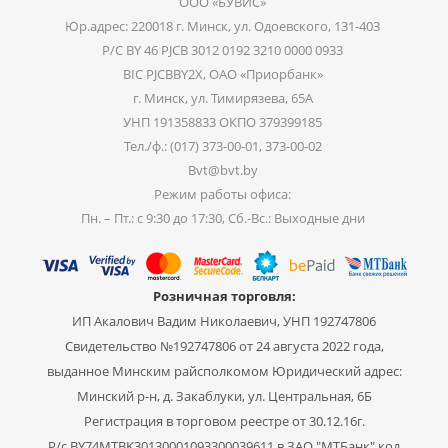
ООО «БУВИС»
Юр.адрес: 220018 г. Минск, ул. Одоевского, 131-403
Р/С BY 46 PJCB 3012 0192 3210 0000 0933
BIC PJCBBY2X, ОАО «Приорбанк»
г. Минск, ул. Тимирязева, 65А
УНП 191358833 ОКПО 379399185
Тел./ф.: (017) 373-00-01, 373-00-02
Bvt@bvt.by
Режим работы офиса:
Пн. – Пт.: с 9:30 до 17:30, Сб.-Вс.: Выходные дни
Розничная торговля:
ИП Акалович Вадим Николаевич, УНП 192747806
Свидетельство №192747806 от 24 августа 2022 года,
выданное Минским райсполкомом Юридический адрес:
Минский р-н, д. Закаблуки, ул. Центральная, 6Б
Регистрация в торговом реестре от 30.12.16г.
Р/с BY74MTBK30130001093300039611 в ЗАО "МТБанк",код