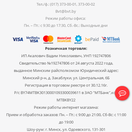
Тел./ф.: (017) 373-00-01, 373-00-02
Bvt@bvt.by
Режим работы офиса:
Пн. – Пт.: с 9:30 до 17:30, Сб.-Вс.: Выходные дни
Розничная торговля:
ИП Акалович Вадим Николаевич, УНП 192747806
Свидетельство №192747806 от 24 августа 2022 года,
выданное Минским райсполкомом Юридический адрес:
Минский р-н, д. Закаблуки, ул. Центральная, 6Б
Регистрация в торговом реестре от 30.12.16г.
Р/с BY74MTBK30130001093300039611 в ЗАО "МТБанк",код
MTBKBY22
Режим работы интернет магазина:
Прием и обработка заказов: Пн. – Пт.: с 9:00 до 21:00, Сб-Вс: с 11:00
до 19:00
Шоу-рум: г. Минск, ул. Одоевского, 131-301