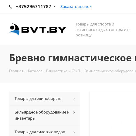
+375296711787
Заказать звонок
Товары для спорта и
активного отдыха оптом и в
розницу
Бревно гимнастическое 
Главная
-
Каталог
-
Гимнастика и ОФП
-
Гимнастическое оборудова
Товары для единоборств
Бильярдное оборудование и
инвентарь
Товары для силовых видов