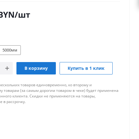
BYN
/шт
5000мм
В корзину
Купить в 1 клик
нескольких товаров единовременно, ко второму и
 товарам (за самым дорогим товаром в чеке) будет применена
янного клиента. Скидки не применяются на товары,
 в рассрочку.