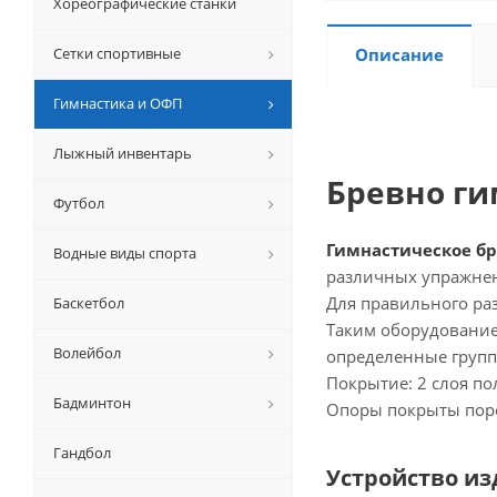
Хореографические станки
Сетки спортивные
Описание
Гимнастика и ОФП
Лыжный инвентарь
Бревно ги
Футбол
Гимнастическое б
Водные виды спорта
различных упражнен
Для правильного ра
Баскетбол
Таким оборудование
Волейбол
определенные групп
Покрытие: 2 слоя п
Бадминтон
Опоры покрыты поро
Гандбол
Устройство из