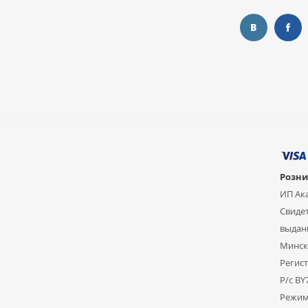
Розни
ИП Ак
Свидет
выдан
Мински
Регист
Р/с B
Режим