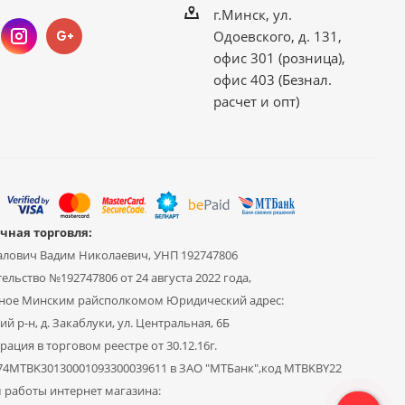
г.Минск, ул.
Одоевского, д. 131,
офис 301 (розница),
офис 403 (Безнал.
расчет и опт)
чная торговля:
алович Вадим Николаевич, УНП 192747806
ельство №192747806 от 24 августа 2022 года,
ное Минским райсполкомом Юридический адрес:
й р-н, д. Закаблуки, ул. Центральная, 6Б
рация в торговом реестре от 30.12.16г.
Y74MTBK30130001093300039611 в ЗАО "МТБанк",код MTBKBY22
 работы интернет магазина: