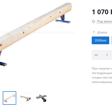
1 070
Под заказ
Длина
?
3000мм
При покупке 
последующему
скидка посто
оплачиваемые