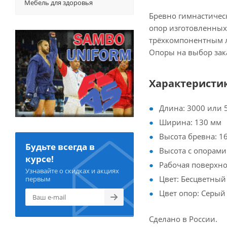
Мебель для здоровья
Бревно гимнастичес
опор изготовленных
трёхкомпонентным л
Опоры на выбор зак
Характеристи
Длина: 3000 или 
Ширина: 130 мм
Высота бревна: 1
Будьте всегда в
Высота с опорами:
курсе!
Рабочая поверхно
Узнавайте о скидках и акциях
Цвет: Бесцветный
первым
Цвет опор: Серый
Сделано в России.