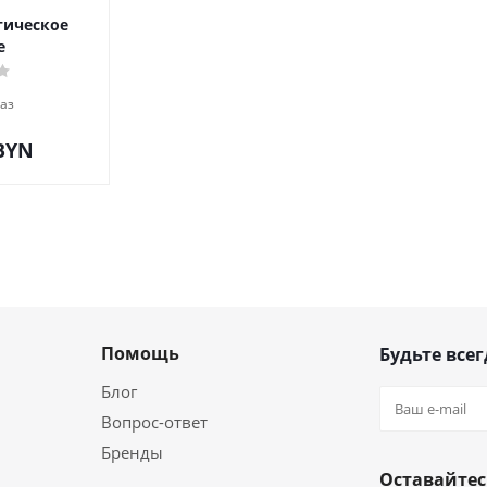
тическое
е
аз
 BYN
Помощь
Будьте всег
Блог
Вопрос-ответ
Бренды
Оставайтес