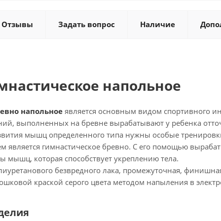
Отзывы
Задать вопрос
Наличие
Допо
мнастическое напольное
ревно напольное
является основным видом спортивного ин
ий, выполненных на бревне вырабатывают у ребенка отточ
звития мышц определенного типа нужны особые тренировк
м является гимнастическое бревно. С его помощью вырабат
ы мышц, которая способствует укреплению тела.
олиуретанового безвредного лака, промежуточная, финишн
шковой краской серого цвета методом напыления в электр
делия