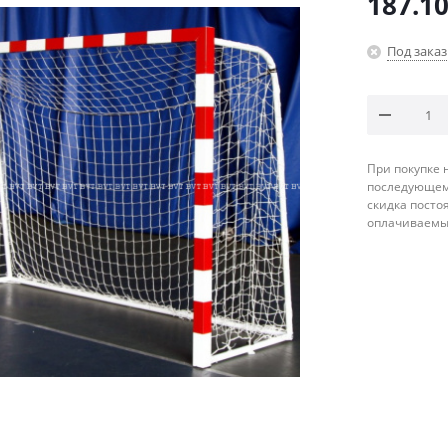
187.1
Под заказ
При покупке 
последующему
скидка посто
оплачиваемые