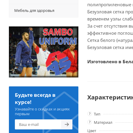
полипропиленовые и
Мебель для здоровья
Безузловая сетка про
временем узлы слаб
За счет отсутствия 
эффективное поглощ
Сетка белого (натур
Безузловая сетка им
Изготовлено в Бел
Будьте всегда в
Характеристи
курсе!
Узнавайте о скидках и акциях
первым
?
Тип
?
Материал
Цвет