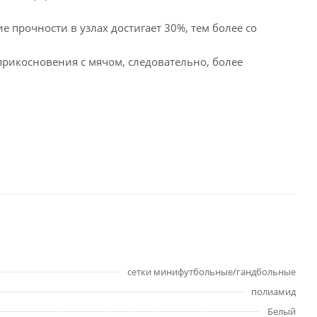
ие прочности в узлах достигает 30%, тем более со
прикосновения с мячом, следовательно, более
сетки минифутбольные/гандбольные
полиамид
Белый