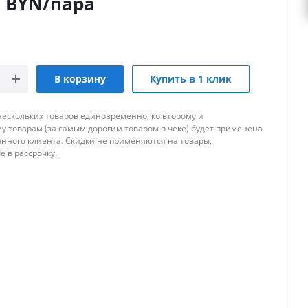
0
BYN
/пара
В корзину
Купить в 1 клик
нескольких товаров единовременно, ко второму и
 товарам (за самым дорогим товаром в чеке) будет применена
янного клиента. Скидки не применяются на товары,
 в рассрочку.