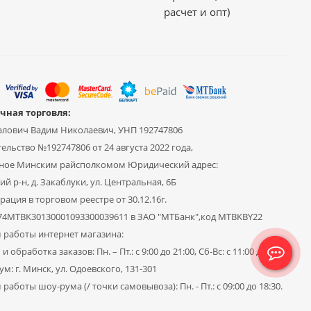
расчет и опт)
чная торговля:
алович Вадим Николаевич, УНП 192747806
ельство №192747806 от 24 августа 2022 года,
ное Минским райсполкомом Юридический адрес:
й р-н, д. Закаблуки, ул. Центральная, 6Б
рация в торговом реестре от 30.12.16г.
Y74MTBK30130001093300039611 в ЗАО "МТБанк",код MTBKBY22
 работы интернет магазина:
и обработка заказов: Пн. – Пт.: с 9:00 до 21:00, Сб-Вс: с 11:00 до 19:00
м: г. Минск, ул. Одоевского, 131-301
работы шоу-рума (/ точки самовывоза): Пн. - Пт.: с 09:00 до 18:30.