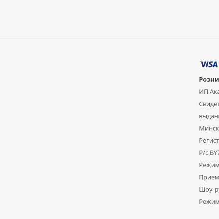
Розни
ИП Ак
Свидет
выдан
Мински
Регист
Р/с B
Режим
Прием 
Шоу-ру
Режим 