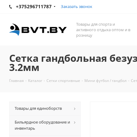
+375296711787
Заказать звонок
Товары для спорта и
активного отдыха оптом и в
розницу
Сетка гандбольная безузл
3.2мм
Главная
-
Каталог
-
Сетки спортивные
-
Мини футбол / гандбол
-
Сет
Товары для единоборств
Бильярдное оборудование и
инвентарь