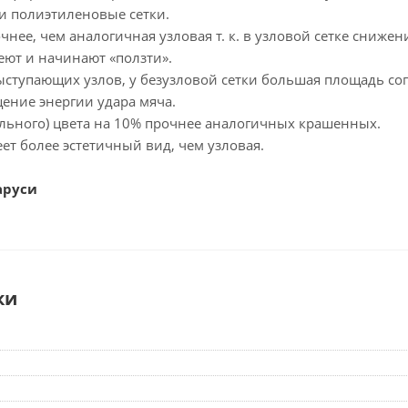
 полиэтиленовые сетки.
чнее, чем аналогичная узловая т. к. в узловой сетке снижен
еют и начинают «ползти».
выступающих узлов, у безузловой сетки большая площадь со
ение энергии удара мяча.
ального) цвета на 10% прочнее аналогичных крашенных.
еет более эстетичный вид, чем узловая.
аруси
ки