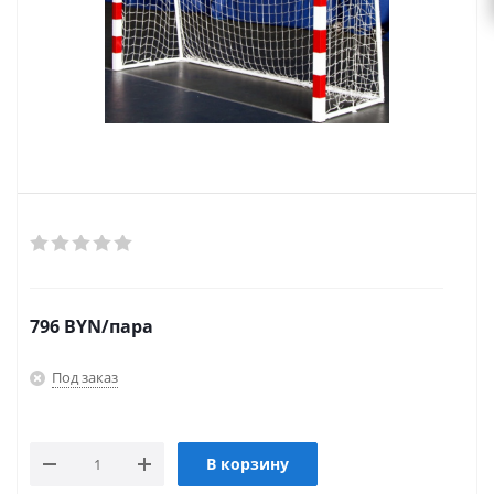
796
BYN
/пара
Под заказ
В корзину