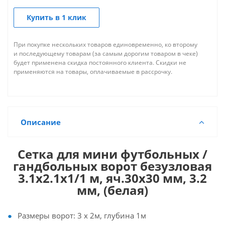
Купить в 1 клик
При покупке нескольких товаров единовременно, ко второму
и последующему товарам (за самым дорогим товаром в чеке)
будет применена скидка постоянного клиента. Скидки не
применяются на товары, оплачиваемые в рассрочку.
Описание
Сетка для мини футбольных /
гандбольных ворот безузловая
3.1х2.1х1/1 м, яч.30х30 мм, 3.2
мм, (белая)
Размеры ворот: 3 х 2м, глубина 1м