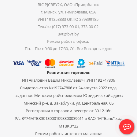
BIC PJCBBY2X, ОАО «Приорбанк»
г. Минск, ул. Тимирязева, 65А
УНП 191358833 ОКПО 379399185
Тел./ф.: (017) 373-00-01, 373-00-02
Bvt@bvt.by
Режим работы офиса:
Пн. – Пт.: с 9:30 до 17:30, Сб.-Вс.: Выходные дни
Розничная торговля:
ИП Акалович Вадим Николаевич, УНП 192747806
Свидетельство №192747806 от 24 августа 2022 года,
выданное Минским райсполкомом Юридический адрес:
Минский р-н, д. Закаблуки, ул. Центральная, 6Б
Регистрация в торговом реестре от 30.12.16г.
Р/с BY74MTBK30130001093300039611 в ЗАО "МТБанк",код
MTBKBY22
Режим работы интернет магазина: