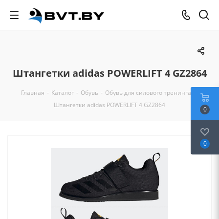
Штангетки adidas POWERLIFT 4 GZ2864
Главная
-
Каталог
-
Обувь
-
Обувь для силового тренинга
-
Штангетки adidas POWERLIFT 4 GZ2864
0
0