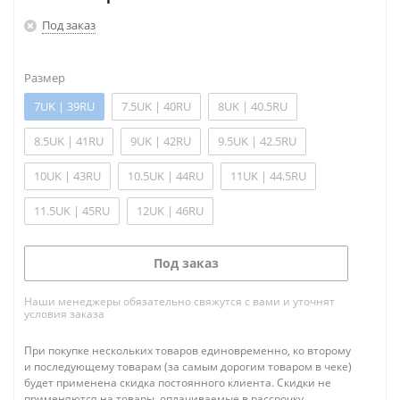
Под заказ
Размер
7UK | 39RU
7.5UK | 40RU
8UK | 40.5RU
8.5UK | 41RU
9UK | 42RU
9.5UK | 42.5RU
10UK | 43RU
10.5UK | 44RU
11UK | 44.5RU
11.5UK | 45RU
12UK | 46RU
Под заказ
Наши менеджеры обязательно свяжутся с вами и уточнят
условия заказа
При покупке нескольких товаров единовременно, ко второму
и последующему товарам (за самым дорогим товаром в чеке)
будет применена скидка постоянного клиента. Скидки не
применяются на товары, оплачиваемые в рассрочку.