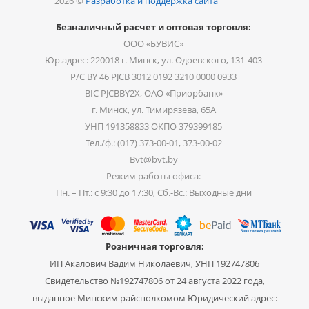
2026 ©
Разработка и поддержка сайта
Безналичный расчет и оптовая торговля:
ООО «БУВИС»
Юр.адрес: 220018 г. Минск, ул. Одоевского, 131-403
Р/С BY 46 PJCB 3012 0192 3210 0000 0933
BIC PJCBBY2X, ОАО «Приорбанк»
г. Минск, ул. Тимирязева, 65А
УНП 191358833 ОКПО 379399185
Тел./ф.: (017) 373-00-01, 373-00-02
Bvt@bvt.by
Режим работы офиса:
Пн. – Пт.: с 9:30 до 17:30, Сб.-Вс.: Выходные дни
Розничная торговля:
ИП Акалович Вадим Николаевич, УНП 192747806
Свидетельство №192747806 от 24 августа 2022 года,
выданное Минским райсполкомом Юридический адрес: