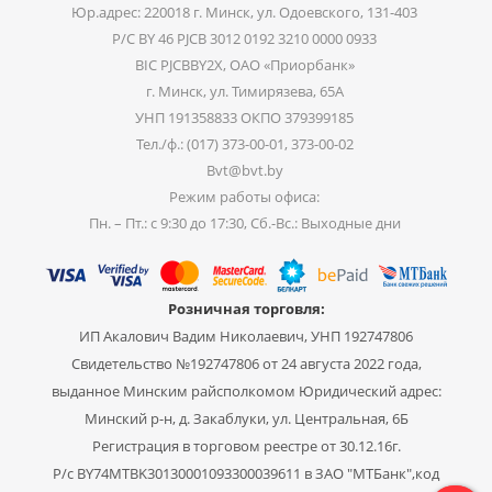
Юр.адрес: 220018 г. Минск, ул. Одоевского, 131-403
Р/С BY 46 PJCB 3012 0192 3210 0000 0933
BIC PJCBBY2X, ОАО «Приорбанк»
г. Минск, ул. Тимирязева, 65А
УНП 191358833 ОКПО 379399185
Тел./ф.: (017) 373-00-01, 373-00-02
Bvt@bvt.by
Режим работы офиса:
Пн. – Пт.: с 9:30 до 17:30, Сб.-Вс.: Выходные дни
Розничная торговля:
ИП Акалович Вадим Николаевич, УНП 192747806
Свидетельство №192747806 от 24 августа 2022 года,
выданное Минским райсполкомом Юридический адрес:
Минский р-н, д. Закаблуки, ул. Центральная, 6Б
Регистрация в торговом реестре от 30.12.16г.
Р/с BY74MTBK30130001093300039611 в ЗАО "МТБанк",код