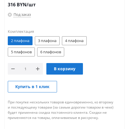
316
BYN
/шт
Под заказ
Комплектация
2 плафона
3 плафона
4 плафона
5 плафонов
6 плафонов
В корзину
Купить в 1 клик
При покупке нескольких товаров единовременно, ко второму
и последующему товарам (за самым дорогим товаром в чеке)
будет применена скидка постоянного клиента. Скидки не
применяются на товары, оплачиваемые в рассрочку.