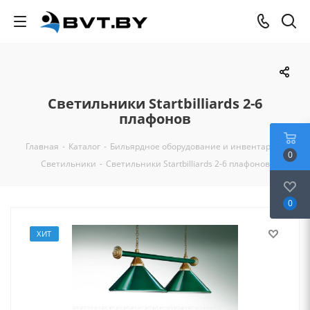
Светильники Startbilliards 2-6
плафонов
Главная
-
Каталог
-
Бильярдное оборудование и инвентарь
-
0
Светильники
-
Светильники Startbilliards 2-6 плафонов
0
ХИТ