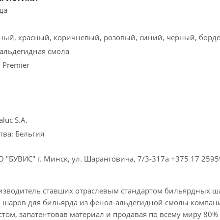
да
еный, красный, коричневый, розовый, синий, черный, бор
альдегидная смола
 Premier
luc S.A.
тва: Бельгия
 "БУВИС" г. Минск, ул. Шаранговича, 7/3-317а +375 17 259
оизводитель ставших отраслевым стандартом бильярдных 
 шаров для бильярда из фенол-альдегидной смолы компания
м, запатентовав материал и продавая по всему миру 80% ш