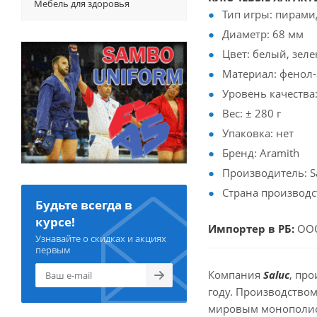
Мебель для здоровья
Тип игры: пирами
Диаметр: 68 мм
Цвет: белый, зел
Материал: фенол-
Уровень качества:
Вес: ± 280 г
Упаковка: нет
Бренд: Aramith
Производитель: Sa
Страна производс
Будьте всегда в
курсе!
Импортер в РБ:
ООО
Узнавайте о скидках и акциях
первым
Компания
Saluc
, пр
году. Производством
мировым монополисто