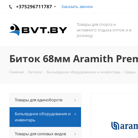
+375296711787
Заказать звонок
Товары для спорта и
активного отдыха оптом и в
розницу
Биток 68мм Aramith Prem
Главная
-
Каталог
-
Бильярдное оборудование и инвентарь
-
Шары
Товары для единоборств
Бильярдное оборудование и
инвентарь
Товары для силовых видов