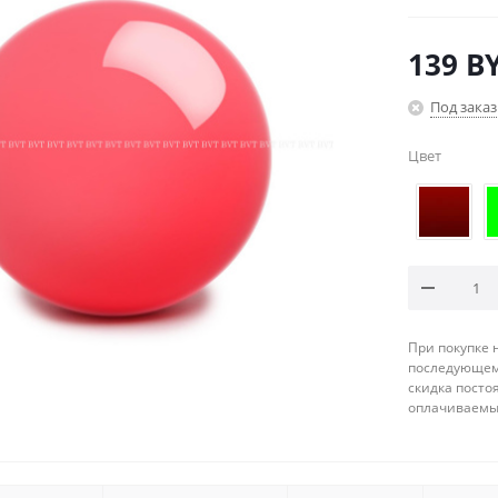
139
B
Под заказ
Цвет
При покупке 
последующему
скидка посто
оплачиваемые