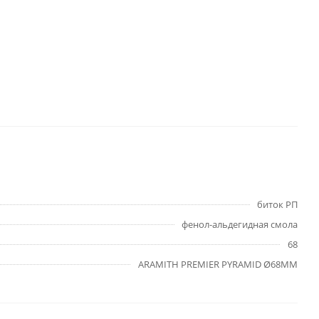
биток РП
фенол-альдегидная смола
68
ARAMITH PREMIER PYRAMID Ø68ММ