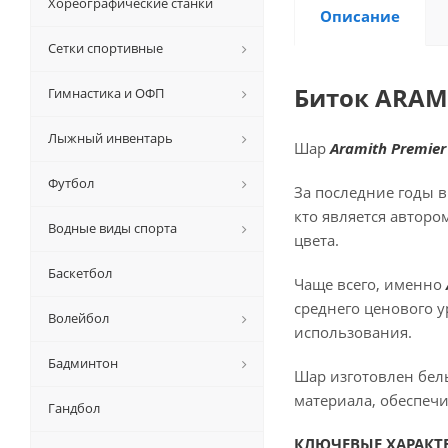
Хореографические станки
Описание
Сетки спортивные
Биток ARAM
Гимнастика и ОФП
Лыжный инвентарь
Шар
Aramith Premier
Футбол
За последние годы в
кто является авторо
Водные виды спорта
цвета.
Баскетбол
Чаще всего, именно
среднего ценового 
Волейбол
использования.
Бадминтон
Шар изготовлен бе
материала, обеспеч
Гандбол
КЛЮЧЕВЫЕ ХАРАКТ