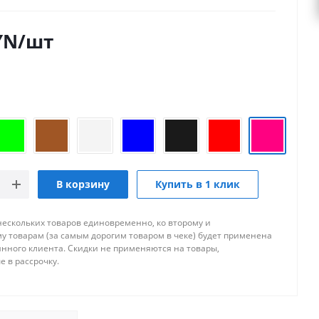
YN
/шт
В корзину
Купить в 1 клик
нескольких товаров единовременно, ко второму и
 товарам (за самым дорогим товаром в чеке) будет применена
янного клиента. Скидки не применяются на товары,
 в рассрочку.