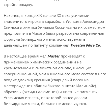
стройплощадку.
Наконец, в конце XIX начале XX века усилиями
знаменитого игрока в карамболь Уильяма Александра
Спинкса и химика Уильяма Хоскинса на их совместном
предприятии в Чикаго была разработана современная
формула бильярдного мела, используемая в
дальнейшем по патенту компанией
Tweeten Fibre Co
.
В настоящее время мел
Master
производят с
применением химических соединений на
кремнозёмной и силикатной основе, имеющих
совершенно иной, чем у школьного мела состав: в него
входит диоксид кремния (кварцевый песок из
месторождения вблизи Чикаго в штате Иллинойс),
абразивы (оксиды алюминия) и цветные пигменты.
Углекислая известь, из которой ранее делали
бильярдные мелки, больше не используется.