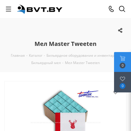
Мел Master Tweeten
Главная
-
Каталог
-
Бильярдное оборудование и инвентарь
-
Бильярдный мел
-
Мел Master Tweeten
0
0