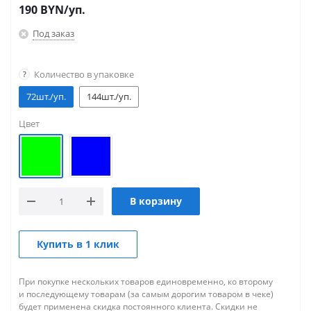
190
BYN
/уп.
Под заказ
Количество в упаковке
?
72шт./уп.
144шт./уп.
Цвет
В корзину
Купить в 1 клик
При покупке нескольких товаров единовременно, ко второму
и последующему товарам (за самым дорогим товаром в чеке)
будет применена скидка постоянного клиента. Скидки не