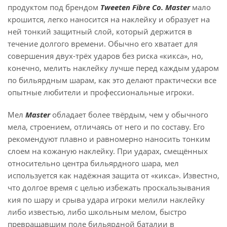
продуктом под брендом
Tweeten Fibre Co. Master
мало
крошится, легко наносится на наклейку и образует на
ней тонкий защитный слой, который держится в
течение долгого времени. Обычно его хватает для
совершения двух-трёх ударов без риска «кикса», но,
конечно, мелить наклейку лучше перед каждым ударом
по бильярдным шарам, как это делают практически все
опытные любители и профессиональные игроки.
Мел
Master
обладает более твёрдым, чем у обычного
мела, строением, отличаясь от него и по составу. Его
рекомендуют плавно и равномерно наносить тонким
слоем на кожаную наклейку. При ударах, смещённых
относительно центра бильярдного шара, мел
используется как надёжная защита от «кикса». Известно,
что долгое время с целью избежать проскальзывания
кия по шару и срыва удара игроки мелили наклейку
либо известью, либо школьным мелом, быстро
превращавшим поле бильярдной баталии в