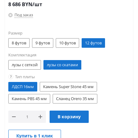
8 686
BYN
/шт
Под заказ
Размер
8 футов
9 футов
10 футов
12 футов
Комплектация
лузы с сеткой
лузы со скатами
Тип плиты
?
ЛДСП 16мм
Камень Super Stone 45 мм
Камень PBS 45 мм
Сланец Orero 35 мм
В корзину
Купить в 1 клик