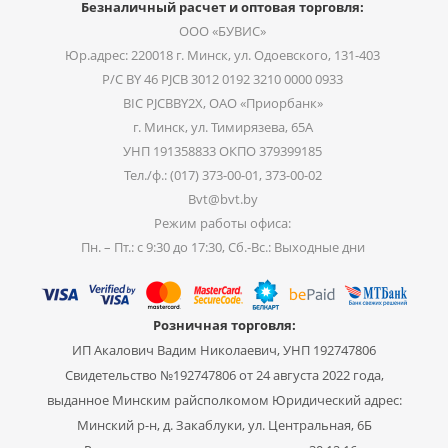
Безналичный расчет и оптовая торговля:
ООО «БУВИС»
Юр.адрес: 220018 г. Минск, ул. Одоевского, 131-403
Р/С BY 46 PJCB 3012 0192 3210 0000 0933
BIC PJCBBY2X, ОАО «Приорбанк»
г. Минск, ул. Тимирязева, 65А
УНП 191358833 ОКПО 379399185
Тел./ф.: (017) 373-00-01, 373-00-02
Bvt@bvt.by
Режим работы офиса:
Пн. – Пт.: с 9:30 до 17:30, Сб.-Вс.: Выходные дни
Розничная торговля:
ИП Акалович Вадим Николаевич, УНП 192747806
Свидетельство №192747806 от 24 августа 2022 года,
выданное Минским райсполкомом Юридический адрес:
Минский р-н, д. Закаблуки, ул. Центральная, 6Б