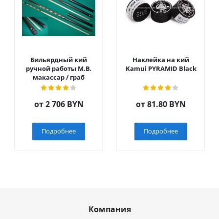
Бильярдный кий
Наклейка на кий
ручной работы М.В.
Kamui PYRAMID Black
макассар / граб
от
2 706 BYN
от
81.80 BYN
Подробнее
Подробнее
Компания