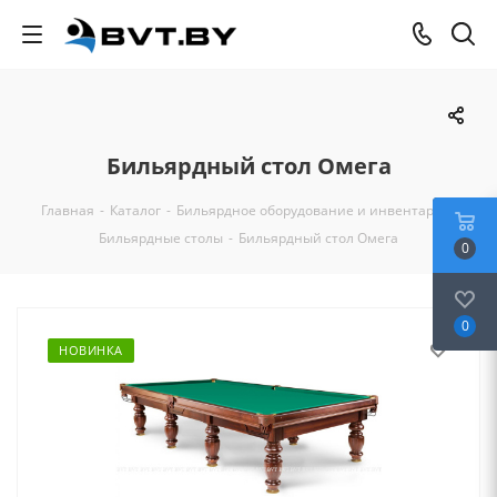
Бильярдный стол Омега
Главная
-
Каталог
-
Бильярдное оборудование и инвентарь
-
Бильярдные столы
-
Бильярдный стол Омега
0
0
НОВИНКА