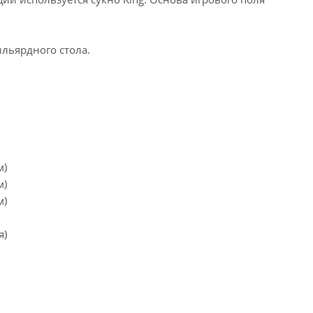
ильярдного стола.
м)
м)
м)
я)