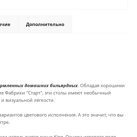
ичие
Дополнительно
формленных домашних бильярдных
. Обладая хорошими
ие Фабрики "Старт", эти столы имеют необычный
 и визуальной лёгкости.
риантов цветового исполнения. А это значит, что вы
тре.
и используется сукно King. Основа игрового поля