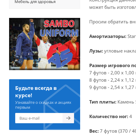
Мебель для здоровья
может быть изготов
Просим обратить вни
Амортизаторы:
Star
Лузы:
угловые накл
Размер игрового п
7 футов - 2,00 х 1,0
8 футов - 2,24 х 1,1
9 футов - 2,54 х 1,2
Будьте всегда в
курсе!
Тип плиты:
Камень S
Узнавайте о скидках и акциях
первым
Количество ног:
4
Вес:
7 футов (370 / 40