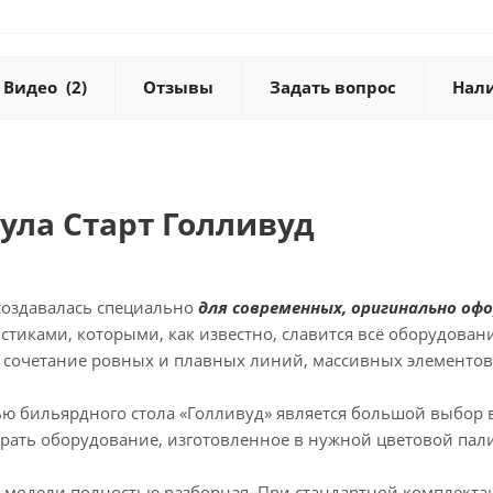
Видео
(2)
Отзывы
Задать вопрос
Нал
пула Старт Голливуд
оздавалась специально
для современных, оригинально о
стиками, которыми, как известно, славится всё оборудован
– сочетание ровных и плавных линий, массивных элементов
ю бильярдного стола «Голливуд» является большой выбор ва
брать оборудование, изготовленное в нужной цветовой пали
 модели полностью разборная. При стандартной комплектаци