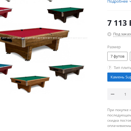
Подробнее
7 113
Под заказ
Размер
7 футов
Тип плит
?
Камень Sup
При покупке 
последующему
скидка посто
оплачиваемые