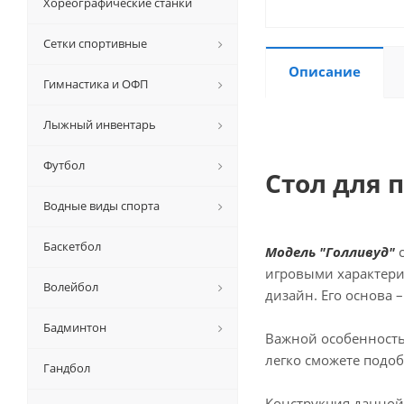
Хореографические станки
Сетки спортивные
Описание
Гимнастика и ОФП
Лыжный инвентарь
Футбол
Стол для 
Водные виды спорта
Баскетбол
Модель "Голливуд"
с
игровыми характери
Волейбол
дизайн. Его основа 
Бадминтон
Важной особенность
легко сможете подо
Гандбол
Конструкция данной