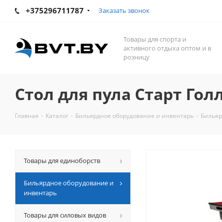
+375296711787
Заказать звонок
Товары для спорта и
активного отдыха оптом и в
розницу
Стол для пула Старт Гол
Главная
-
Каталог
-
Бильярдное оборудование и инвентарь
-
Бильяр
Товары для единоборств
Бильярдное оборудование и
инвентарь
Товары для силовых видов