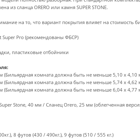
лена из сланца ORERO или камня SUPER STONE.
мание на то, что вариант покрытия влияет на стоимость б
t Super Pro (рекомендованы ФБСР)
адки, пластиковые отбойники
оля:
0 м (Бильярдная комната должна быть не меньше 5,10 х 4,10 
2 м (Бильярдная комната должна быть не меньше 5,74 х 4,62 
7 м (Бильярдная комната должна быть не меньше 6,04 х 4,77 
uper Stone, 40 мм / Сланец Orero, 25 мм (облегченная верси
0кг.), 8 футов (430 / 490кг.), 9 футов (510 / 555 кг.)