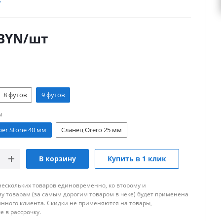
BYN
/шт
8 футов
9 футов
ы
er Stone 40 мм
Сланец Orero 25 мм
В корзину
Купить в 1 клик
нескольких товаров единовременно, ко второму и
 товарам (за самым дорогим товаром в чеке) будет применена
янного клиента. Скидки не применяются на товары,
 в рассрочку.