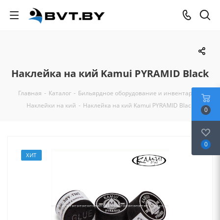
Наклейка на кий Kamui PYRAMID Black
Главная
-
Каталог
-
Бильярдное оборудование и инвентарь
-
Наклейки на кий
-
Наклейка на кий Kamui PYRAMID Black
0
0
ХИТ