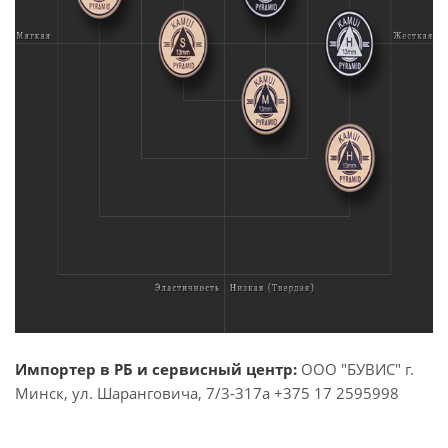
Импортер в РБ и сервисный центр:
ООО "БУВИС" г.
Минск, ул. Шаранговича, 7/3-317а +375 17 2595998