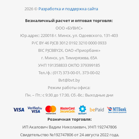
2026 ©
Разработка и поддержка сайта
Безналичный расчет и оптовая торговля:
ООО «БУВИС»
Юр.адрес: 220018 г. Минск, ул. Одоевского, 131-403
Р/С BY 46 PJCB 3012 0192 3210 0000 0933
BIC PJCBBY2X, ОАО «Приорбанк»
г. Минск, ул. Тимирязева, 65А
УНП 191358833 ОКПО 379399185
Тел./ф.: (017) 373-00-01, 373-00-02
Bvt@bvt.by
Режим работы офиса:
Пн. – Пт.: с 9:30 до 17:30, Сб.-Вс.: Выходные дни
Розничная торговля:
ИП Акалович Вадим Николаевич, УНП 192747806
Свидетельство №192747806 от 24 августа 2022 года,