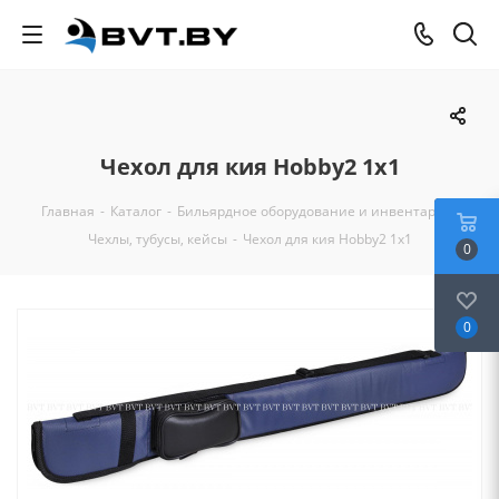
Чехол для кия Hobby2 1x1
Главная
-
Каталог
-
Бильярдное оборудование и инвентарь
-
Чехлы, тубусы, кейсы
-
Чехол для кия Hobby2 1x1
0
0