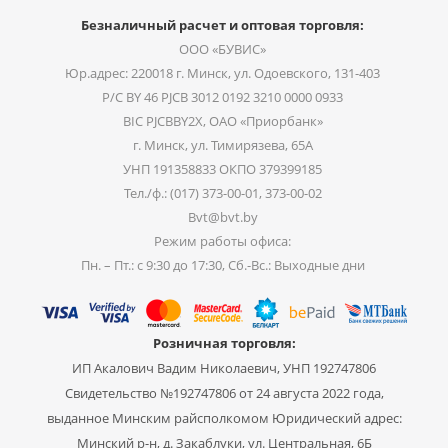
Безналичный расчет и оптовая торговля:
ООО «БУВИС»
Юр.адрес: 220018 г. Минск, ул. Одоевского, 131-403
Р/С BY 46 PJCB 3012 0192 3210 0000 0933
BIC PJCBBY2X, ОАО «Приорбанк»
г. Минск, ул. Тимирязева, 65А
УНП 191358833 ОКПО 379399185
Тел./ф.: (017) 373-00-01, 373-00-02
Bvt@bvt.by
Режим работы офиса:
Пн. – Пт.: с 9:30 до 17:30, Сб.-Вс.: Выходные дни
Розничная торговля:
ИП Акалович Вадим Николаевич, УНП 192747806
Свидетельство №192747806 от 24 августа 2022 года,
выданное Минским райсполкомом Юридический адрес:
Минский р-н, д. Закаблуки, ул. Центральная, 6Б