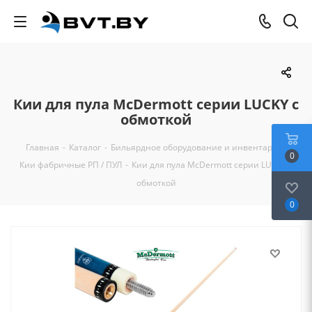
Кии для пула McDermott серии LUCKY с
обмоткой
Главная
-
Каталог
-
Бильярдное оборудование и инвентарь
-
0
Кии фабричные РП / ПУЛ
-
Кии для пула McDermott серии LUCKY с
обмоткой
0