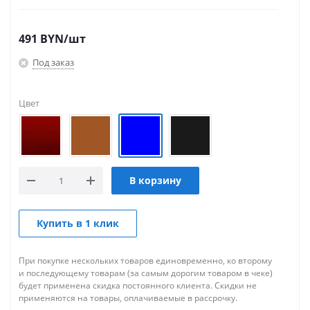
491
BYN
/шт
Под заказ
Цвет
В корзину
Купить в 1 клик
При покупке нескольких товаров единовременно, ко второму
и последующему товарам (за самым дорогим товаром в чеке)
будет применена скидка постоянного клиента. Скидки не
применяются на товары, оплачиваемые в рассрочку.