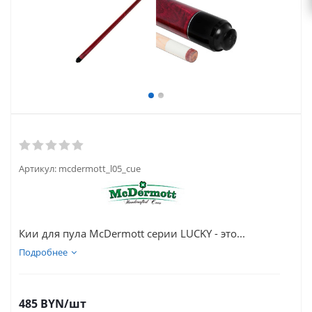
Артикул:
mcdermott_l05_cue
Кии для пула McDermott серии LUCKY - это...
Подробнее
485
BYN
/шт