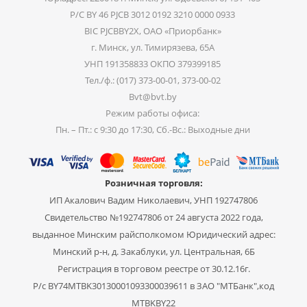
Р/С BY 46 PJCB 3012 0192 3210 0000 0933
BIC PJCBBY2X, ОАО «Приорбанк»
г. Минск, ул. Тимирязева, 65А
УНП 191358833 ОКПО 379399185
Тел./ф.: (017) 373-00-01, 373-00-02
Bvt@bvt.by
Режим работы офиса:
Пн. – Пт.: с 9:30 до 17:30, Сб.-Вс.: Выходные дни
Розничная торговля:
ИП Акалович Вадим Николаевич, УНП 192747806
Свидетельство №192747806 от 24 августа 2022 года,
выданное Минским райсполкомом Юридический адрес:
Минский р-н, д. Закаблуки, ул. Центральная, 6Б
Регистрация в торговом реестре от 30.12.16г.
Р/с BY74MTBK30130001093300039611 в ЗАО "МТБанк",код
MTBKBY22