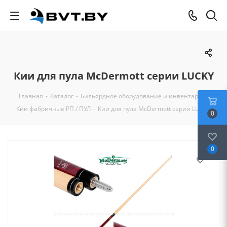
Кии для пула McDermott серии LUCKY
Главная
-
Каталог
-
Бильярдное оборудование и инвентарь
-
Кии фабричные РП / ПУЛ
-
Кии для пула McDermott серии LUCKY
0
0