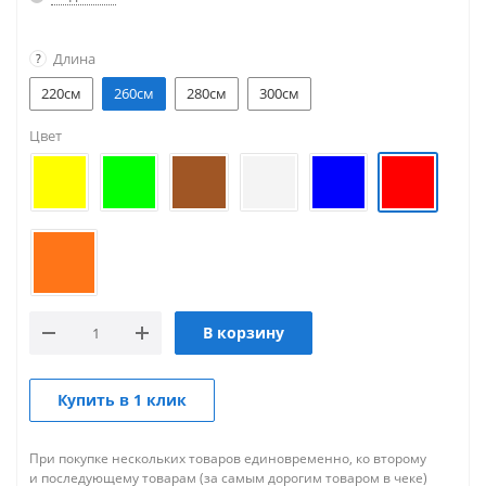
Длина
?
220см
260см
280см
300см
Цвет
В корзину
Купить в 1 клик
При покупке нескольких товаров единовременно, ко второму
и последующему товарам (за самым дорогим товаром в чеке)