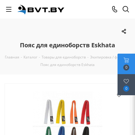
Пояс для единоборств Eskhata
Главная
-
Каталог
-
Товары для единоборств
-
Экипировка / форма
-
Пояс для единоборств Eskhata
0
0