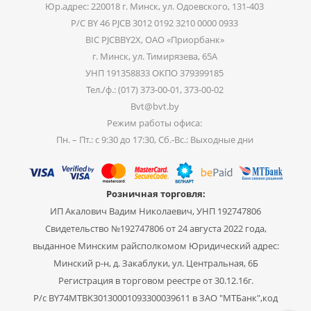
Юр.адрес: 220018 г. Минск, ул. Одоевского, 131-403
Р/С BY 46 PJCB 3012 0192 3210 0000 0933
BIC PJCBBY2X, ОАО «Приорбанк»
г. Минск, ул. Тимирязева, 65А
УНП 191358833 ОКПО 379399185
Тел./ф.: (017) 373-00-01, 373-00-02
Bvt@bvt.by
Режим работы офиса:
Пн. – Пт.: с 9:30 до 17:30, Сб.-Вс.: Выходные дни
Розничная торговля:
ИП Акалович Вадим Николаевич, УНП 192747806
Свидетельство №192747806 от 24 августа 2022 года,
выданное Минским райсполкомом Юридический адрес:
Минский р-н, д. Закаблуки, ул. Центральная, 6Б
Регистрация в торговом реестре от 30.12.16г.
Р/с BY74MTBK30130001093300039611 в ЗАО "МТБанк",код